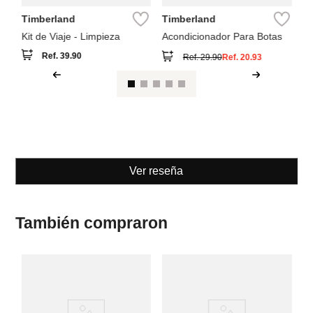
Timberland
Timberland
Kit de Viaje - Limpieza
Acondicionador Para Botas
Ref.
39.90
Ref.
29.90
Ref.
20.93
Ver reseña
También compraron
T
Re
bo