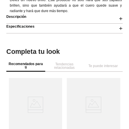
Déles un nuevo brillo. Este producto no solo hará que sus zapatos 
brillen, sino que también ayudará a que el cuero quede suave y 
radiante y hará que dure más tiempo.
Descripción
+
Especificaciones
+
Completa tu look
Recomendados para
Tendencias
Te puede interesar
ti
relacionadas
T
Re
bo