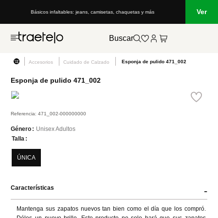
Ver
Básicos infaltables: jeans, camisetas, chaquetas y más
Lo que está de m
Buscar
Esponja de pulido 471_002
Accesorios
Cuidado de Calzado
Esponja de pulido 471_002
Referencia
:
471_002-000000000
Unisex Adultos
Género
Talla
ÚNICA
Características
-
Mantenga sus zapatos nuevos tan bien como el día que los compró. 