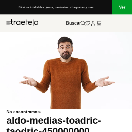
Ver
Básicos infaltables: jeans, camisetas, chaquetas y más
Buscar
No encontramos:
aldo-medias-toadric-
taodric-450000000