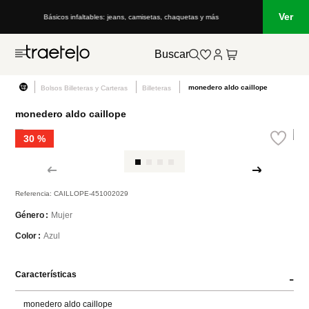
Ver
Básicos infaltables: jeans, camisetas, chaquetas y más
Buscar
monedero aldo caillope
Bolsos Billeteras y Carteras
Billeteras
monedero aldo caillope
30 %
Referencia
:
CAILLOPE-451002029
Mujer
Género
Azul
Color
Características
-
monedero aldo caillope