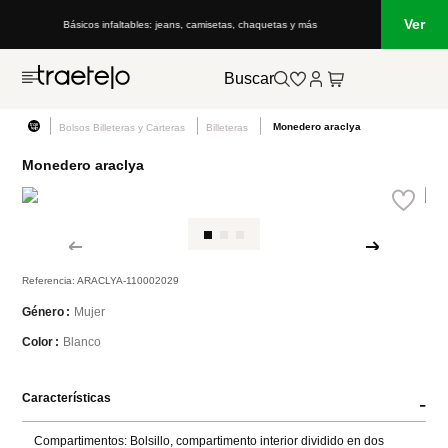
Ver
Básicos infaltables: jeans, camisetas, chaquetas y más
Buscar
Monedero araclya
Bolsos Billeteras y Carteras
Billeteras
Monedero araclya
Referencia
:
ARACLYA-110002029
Mujer
Género
Blanco
Color
Características
-
Compartimentos: Bolsillo, compartimento interior dividido en dos 
