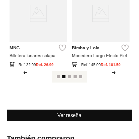
Ca
s
MNG
Bimba y Lola
Billetera lunares solapa
Monedero Largo Efecto Piel
Ref.
32.99
Ref.
26.99
Ref.
145.00
Ref.
101.50
Ver reseña
También compraron