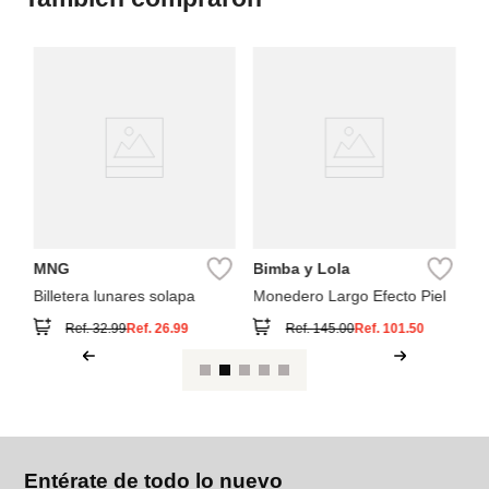
Pa
Ca
s
MNG
Bimba y Lola
Billetera lunares solapa
Monedero Largo Efecto Piel
Ref.
32.99
Ref.
26.99
Ref.
145.00
Ref.
101.50
Entérate de todo lo nuevo