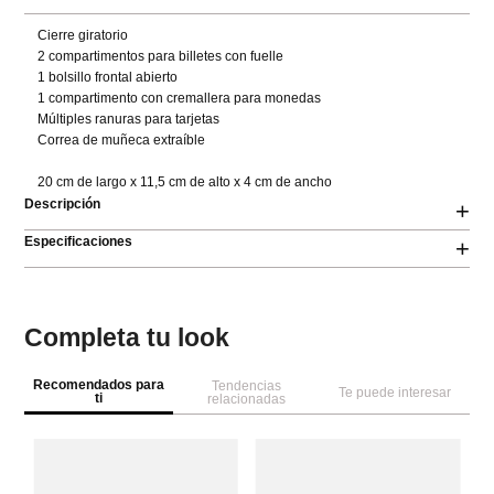
Cierre giratorio

2 compartimentos para billetes con fuelle

1 bolsillo frontal abierto

1 compartimento con cremallera para monedas 

Múltiples ranuras para tarjetas

Correa de muñeca extraíble

20 cm de largo x 11,5 cm de alto x 4 cm de ancho
Descripción
+
Especificaciones
+
Completa tu look
Recomendados para
Tendencias
Te puede interesar
ti
relacionadas
Pa