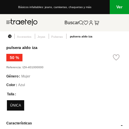
Ver
Básicos infaltables: jeans, camisetas, chaquetas y más
Buscar
pulsera aldo iza
Accesorios
Joyas
Pulseras
pulsera aldo iza
50 %
Referencia
:
IZA-401000000
Mujer
Género
Azul
Color
Talla
ÚNICA
Características
-