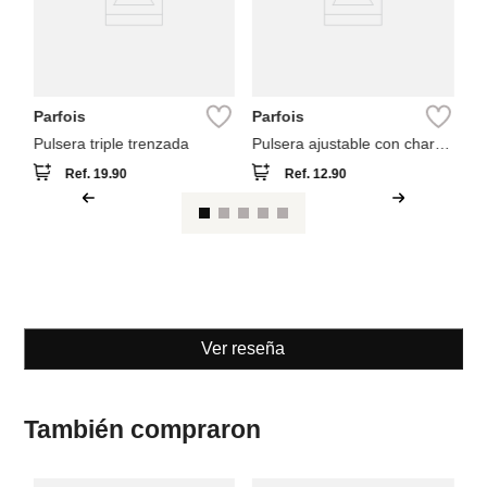
Parfois
Parfois
Pulsera triple trenzada
Pulsera ajustable con charm
árbol de la vida
Ref.
19.90
Ref.
12.90
Ver reseña
También compraron