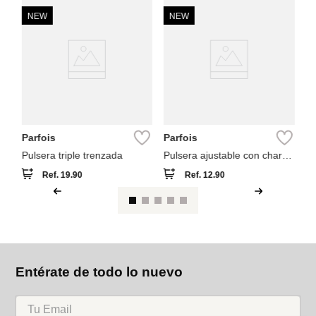
NEW
NEW
A
Se
Sh
Parfois
Parfois
Pulsera triple trenzada
Pulsera ajustable con charm
árbol de la vida
Ref.
19.90
Ref.
12.90
Entérate de todo lo nuevo