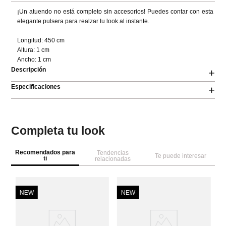
¡Un atuendo no está completo sin accesorios! Puedes contar con esta 
elegante pulsera para realzar tu look al instante.

Longitud: 450 cm 

Altura: 1 cm 

Ancho: 1 cm
Descripción
+
Especificaciones
+
Completa tu look
Recomendados para
Tendencias
Te puede interesar
ti
relacionadas
NEW
NEW
A
Se
Sh