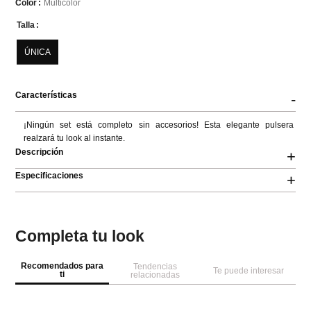
Multicolor
Color
Talla
ÚNICA
Características
-
¡Ningún set está completo sin accesorios! Esta elegante pulsera 
realzará tu look al instante.
Descripción
+
Especificaciones
+
Completa tu look
Recomendados para
Tendencias
Te puede interesar
ti
relacionadas