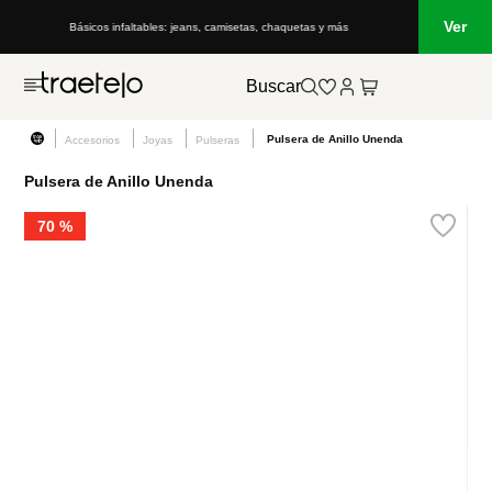
Ver
Básicos infaltables: jeans, camisetas, chaquetas y más
Buscar
Pulsera de Anillo Unenda
Accesorios
Joyas
Pulseras
Pulsera de Anillo Unenda
70 %