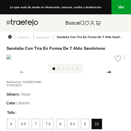
Ver
Lo que está de moda en Venezuela: marcas, estilo y tendencias
Buscar
Sandalia Con Tira En Forma De T Aldo Sandstone
Calzados
Sandalias
Sandalia Con Tira En Forma De T Aldo Sandstone
Referencia
:
SANDSTONE-
210003027
Mujer
Género
Marrón
Color
Talla
6
6.5
7
7.5
8
8.5
9
10