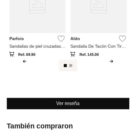
Parfois
Aldo
Sandalias de piel cruzadas
Sandalia De Tacón Con Tiras
detalle metálico
Aldo Valaberel
Ref.
69.90
Ref.
145.00
Ver reseña
También compraron