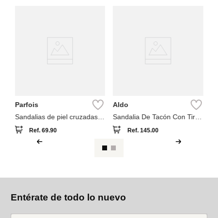
A
sa
Parfois
Aldo
Sandalias de piel cruzadas
Sandalia De Tacón Con Tiras
detalle metálico
Aldo Valaberel
Ref.
69.90
Ref.
145.00
Entérate de todo lo nuevo