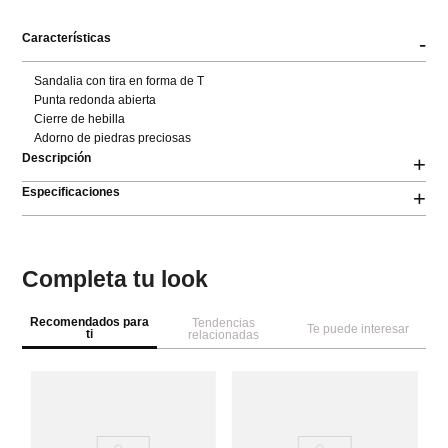
Características
-
Sandalia con tira en forma de T 

Punta redonda abierta 

Cierre de hebilla 

Adorno de piedras preciosas
Descripción
+
Especificaciones
+
Completa tu look
Recomendados para
Tendencias
Te puede interesar
ti
relacionadas
A
sa