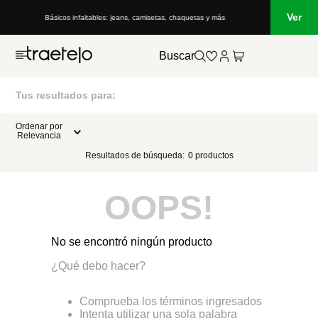
Ver
Básicos infaltables: jeans, camisetas, chaquetas y más
Buscar
Tus resultados para:
Ordenar por
Relevancia
Resultados de búsqueda:
0
productos
OOPS!
No se encontró ningún producto
¿Qué debo hacer?
Comprueba los términos ingresados
Intenta utilizar una sola palabra