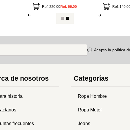
Disney (Stitch,
Ref.
220.00
Ref.
66.00
Ref.
140.0
Acepto la política 
ca de nosotros
Categorías
tra historia
Ropa Hombre
áctanos
Ropa Mujer
untas frecuentes
Jeans