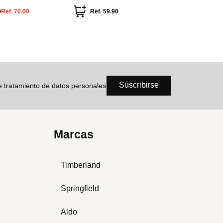
hebillas
cordón 
0
Ref.
70.00
Ref.
59.90
Ref.
Suscribirse
de tratamiento de datos personales
Marcas
Timberland
Springfield
Aldo