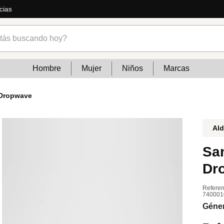
ás
s buscando hoy?
Hombre
Mujer
Niños
Marcas
 Dropwave
Al
Sa
Dr
Referen
740001
Géne