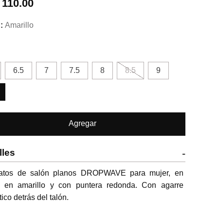
.
110.00
Amarillo
6.5
7
7.5
8
8.5
9
Agregar
lles
-
atos de salón planos DROPWAVE para mujer, en 
l, en amarillo y con puntera redonda. Con agarre 
tico detrás del talón. 
