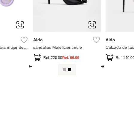
10
5
6
6.5
7
7.5
7
7.5
8
8.5
9
9
Aldo
Aldo
ara mujer de la
sandalias Maleficientmule
Calzado de tac
Disney (Stitch,
Ref.
220.00
Ref.
66.00
Ref.
140.0