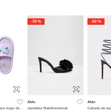
-
70 %
-
50 %
10
5
6
6.5
7
7.5
7
7.5
8
8.5
9
9
Aldo
Aldo
ara mujer de la
sandalias Maleficientmule
Calzado de tac