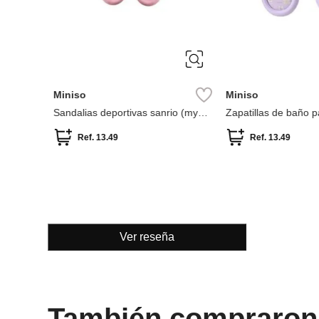
ÚNICA
37-38
Miniso
Miniso
0
Sandalias deportivas sanrio (my
Zapatillas de baño p
melody - 35, 36)
colección Sakura de 
talla 37-38)
Ref.
13.49
Ref.
13.49
Ver reseña
También compraron