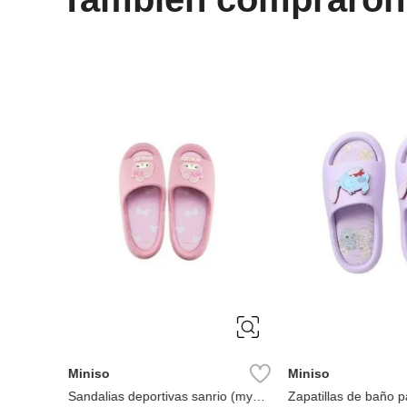
ÚNICA
37-38
Miniso
Miniso
0
Sandalias deportivas sanrio (my
Zapatillas de baño p