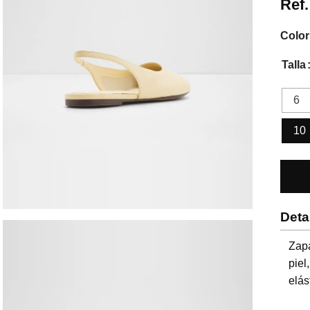
Ref
Color
Talla
6
10
Deta
Zap
pie
elás