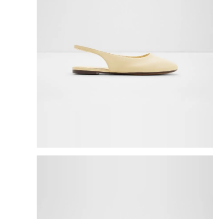
8
.
bolso
9
.
cartera
10
.
bimba lola