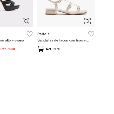
6
6.5
8
8.5
36
39
40
Parfois
Parfois
ón alto vivyana
Sandalias de tacón con tiras y
Sandalias
hebillas
cordón 
0
Ref.
70.00
Ref.
59.90
Ref.