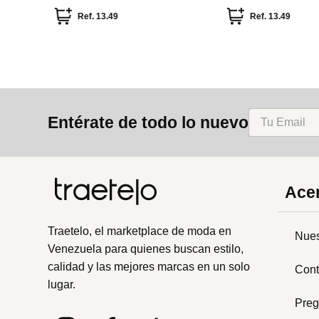
melody - 35, 36)
colección Sakura de 
talla 37-38)
Ref.
13.49
Ref.
13.49
Entérate de todo lo nuevo
Acer
Traetelo, el marketplace de moda en
Nues
Venezuela para quienes buscan estilo,
calidad y las mejores marcas en un solo
Cont
lugar.
Preg