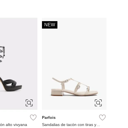
NEW
NEW
-
33 %
6
6.5
8
8.5
36
39
40
Parfois
Parfois
ón alto vivyana
Sandalias de tacón con tiras y
Sandalias