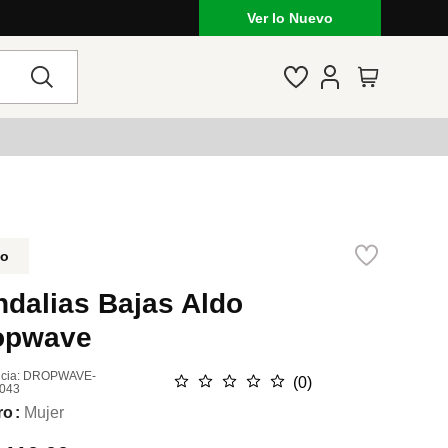
Ver lo Nuevo
do
ndalias Bajas Aldo
opwave
cia
:
DROPWAVE-
☆
☆
☆
☆
☆
(
0
)
043
ro
Mujer