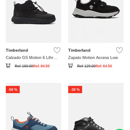
Timberland
Timberland
Calzado GS Motion 6 Lthr
Zapato Motion Access Low
Super
Ref.
169.00
Ref.
84.50
Ref.
129.00
Ref.
64.50
-
50 %
-
30 %