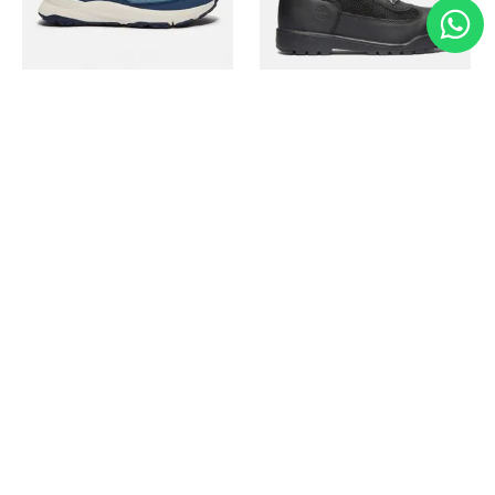
Timberland
Timberland
Zapato Motion Access
Bota Field Big Kids
Ref.
139.00
Ref.
69.50
Ref.
149.00
Ref.
104.30