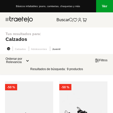
Ver
Básicos infaltables: jeans, camisetas, chaquetas y más
Buscar
Tus resultados para:
Calzados
Calzados
Adolescentes
Juvenil
Ordenar por
Filtros
Relevancia
Resultados de búsqueda:
9
productos
-
50 %
-
50 %