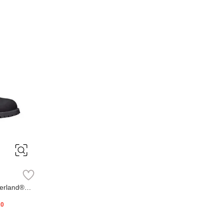
erland®
20