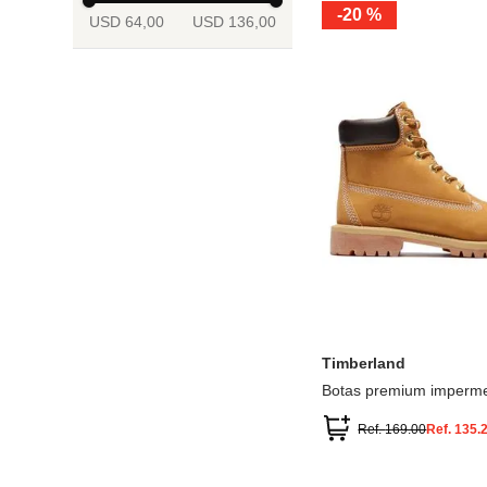
-
20 %
USD 64,00
USD 136,00
13.5
2
2.5
3
3.5
4
Mostrar 6 más
3.5
4
4.5
5
5.5
6
Timberland
Botas premium imperme
inch
Ref.
169.00
Ref.
135.