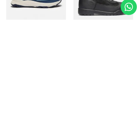
Timberland
Timberland
Zapato Motion Access
Bota Field Big Kids
Ref.
139.00
Ref.
69.50
Ref.
149.00
Ref.
104.30