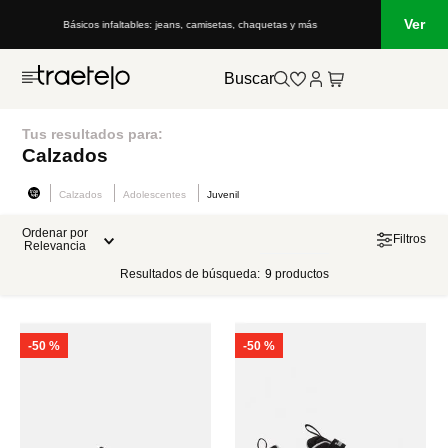
Ver
Básicos infaltables: jeans, camisetas, chaquetas y más
Buscar
Tus resultados para:
Calzados
Calzados
Adolescentes
Juvenil
Ordenar por
Filtros
Relevancia
Resultados de búsqueda:
9
productos
-
50 %
-
50 %