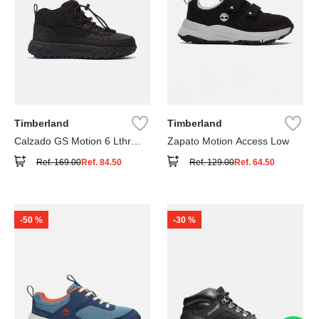
Timberland
Timberland
Calzado GS Motion 6 Lthr
Zapato Motion Access Low
Super
Ref.
169.00
Ref.
84.50
Ref.
129.00
Ref.
64.50
-
50 %
-
30 %