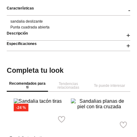
Características
-
sandalia deslizante 

Punta cuadrada abierta
Descripción
+
Especificaciones
+
Completa tu look
Recomendados para
Tendencias
Te puede interesar
ti
relacionadas
-
24 %
MNG
Pa
Parfois
Sandalia tacón tiras
Sa
es
Sandalias planas de piel con
Ref.
84.99
Ref.
64.99
tira cruzada
Ref.
69.90