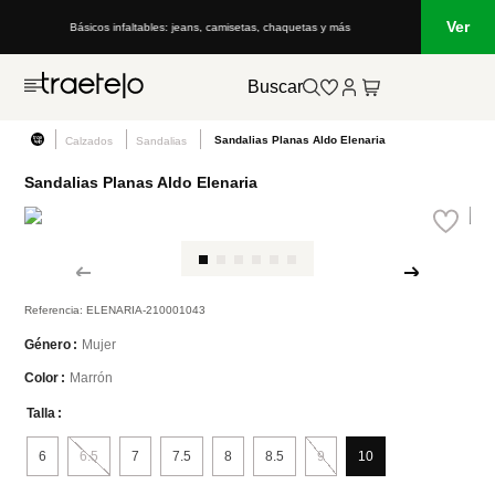
Ver
Básicos infaltables: jeans, camisetas, chaquetas y más
Buscar
Sandalias Planas Aldo Elenaria
Calzados
Sandalias
Sandalias Planas Aldo Elenaria
Referencia
:
ELENARIA-210001043
Mujer
Género
Marrón
Color
Talla
6
6.5
7
7.5
8
8.5
9
10