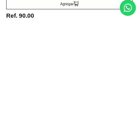
Agregar
Ref.
90.00
Medios de pago
© 2025 FUTURA ONLINE 24, C.A Todos los derechos reservados.
Tienda Virtual desarrollada por
Tecnología