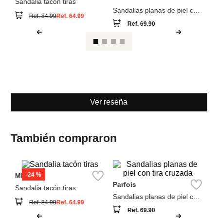
Ver reseña
También compraron
-
24 %
MNG
Pa
Parfois
Sandalia tacón tiras
Sa
es
Sandalias planas de piel con
Ref.
84.99
Ref.
64.99
tira cruzada
Ref.
69.90