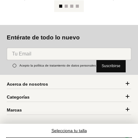
Entérate de todo lo nuevo
Acepto la política de tratamiento de datos personales
Suscribirse
Acerca de nosotros
Categorías
Marcas
Traetelo, el marketplace de moda en Venezuela para quienes buscan
estilo, calidad y las mejores marcas en un solo lugar.
Selecciona tu talla