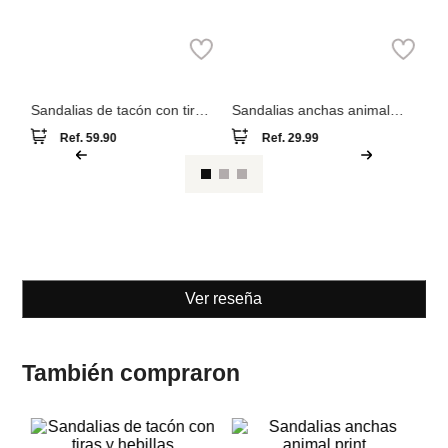
ia
Sa
D
Parfois
Women
Secret
Sandalias de tacón con tiras
Sandalias anchas animal
y hebillas
print
Ref.
59.90
Ref.
29.99
Ver reseña