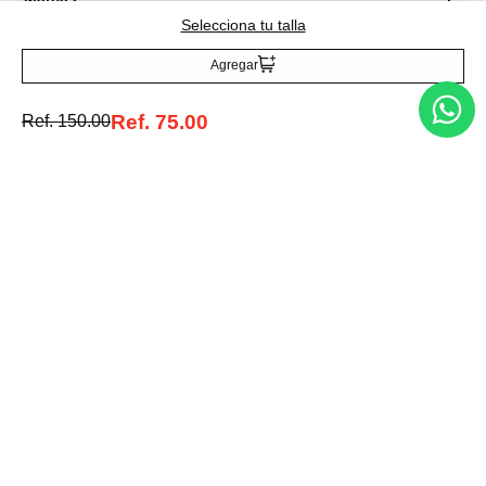
Selecciona tu talla
Agregar
Acepto la política de tratamiento de datos personales
Suscribirse
Ref.
75.00
Ref.
150.00
Acerca de nosotros
Categorías
Marcas
Traetelo, el marketplace de moda en Venezuela para quienes buscan
estilo, calidad y las mejores marcas en un solo lugar.