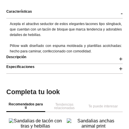
Características
-
Acepta el atractivo seductor de estos elegantes tacones tipo slingback, 
que cuentan con un tacón de bloque que marca tendencia y adorables 
detalles de hebillas.

Pillow walk diseñado con espuma moldeada y plantillas acolchadas: 
hecho para caminar, confeccionado con comodidad.
Descripción
+
Especificaciones
+
Completa tu look
Recomendados para
Tendencias
Te puede interesar
ti
relacionadas
A