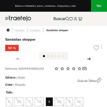
Ver
altables: jeans, camisetas, chaquetas y más
Lo que está de moda en Venezu
Buscar
Sandalias skepper
Calzados
Sandalias
Sandalias skepper
50 %
☆
☆
☆
☆
☆
(
0
)
Referencia
:
SKEPPER-680001043
Mujer
Género
Guía de Tallas
Rosado
Color
Talla
6
6.5
7
7.5
8
8.5
9
10