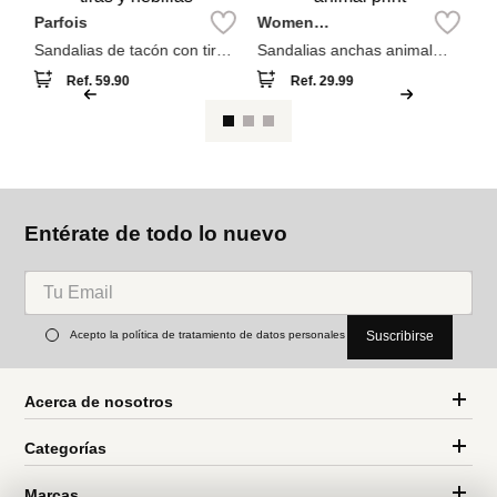
También compraron
A
ia
Sa
D
Parfois
Women
Secret
Sandalias de tacón con tiras
Sandalias anchas animal
y hebillas
print
Ref.
59.90
Ref.
29.99
Entérate de todo lo nuevo