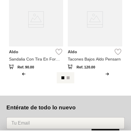
A
er
Sa
Aldo
Aldo
Sandalia Con Tira En Forma
Tacones Bajos Aldo Pensarn
De T Aldo Sandstone
Ref.
90.00
Ref.
120.00
Entérate de todo lo nuevo