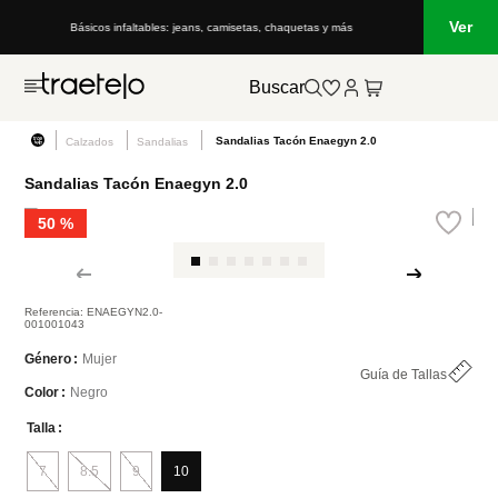
Ver
Básicos infaltables: jeans, camisetas, chaquetas y más
Buscar
Sandalias Tacón Enaegyn 2.0
Calzados
Sandalias
Sandalias Tacón Enaegyn 2.0
50 %
Referencia
:
ENAEGYN2.0-
001001043
Mujer
Género
Guía de Tallas
Negro
Color
Talla
7
8.5
9
10