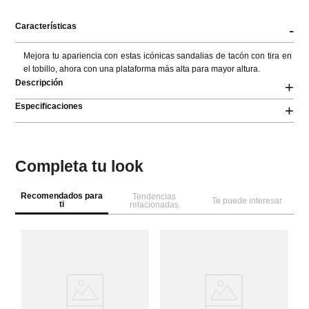
Características
-
Mejora tu apariencia con estas icónicas sandalias de tacón con tira en 
el tobillo, ahora con una plataforma más alta para mayor altura.
Descripción
+
Especificaciones
+
Completa tu look
Recomendados para
Tendencias
Te puede interesar
ti
relacionadas
A
er
Sa