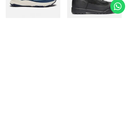
Timberland
Timberland
Zapato Motion Access
Bota Field Big Kids
Ref.
139.00
Ref.
69.50
Ref.
149.00
Ref.
104.30