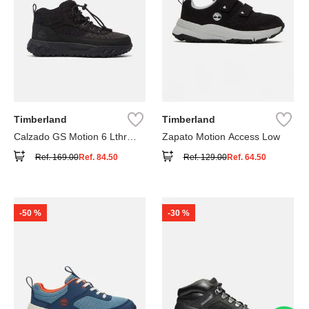
Timberland
Timberland
Calzado GS Motion 6 Lthr
Zapato Motion Access Low
Super
Ref.
169.00
Ref.
84.50
Ref.
129.00
Ref.
64.50
-
50 %
-
30 %