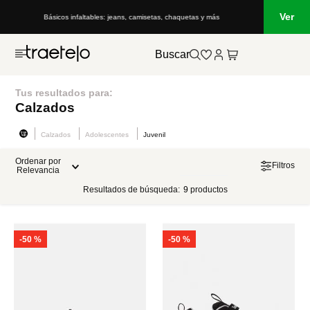
Ver
Básicos infaltables: jeans, camisetas, chaquetas y más
Buscar
Tus resultados para:
Calzados
Calzados
Adolescentes
Juvenil
Ordenar por
Filtros
Relevancia
Resultados de búsqueda:
9
productos
-
50 %
-
50 %