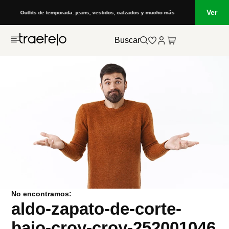
Ver
Outfits de temporada: jeans, vestidos, calzados y mucho más
Buscar
No encontramos:
aldo-zapato-de-corte-
bajo-croy-croy-252001046