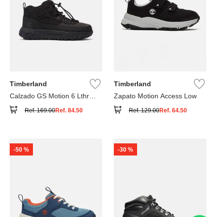
Timberland
Timberland
Calzado GS Motion 6 Lthr
Zapato Motion Access Low
Super
Ref.
169.00
Ref.
84.50
Ref.
129.00
Ref.
64.50
-
50 %
-
30 %