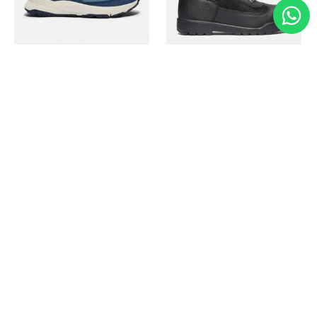
Timberland
Timberland
Zapato Motion Access
Bota Field Big Kids
Ref.
139.00
Ref.
69.50
Ref.
149.00
Ref.
104.30