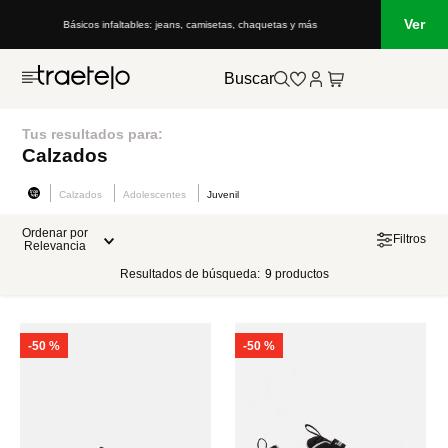
Ver
Básicos infaltables: jeans, camisetas, chaquetas y más
Buscar
Tus resultados para:
Calzados
Calzados
Adolescentes
Juvenil
Ordenar por
Filtros
Relevancia
Resultados de búsqueda:
9
productos
-
50 %
-
50 %