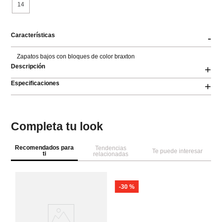
14
Características
-
Zapatos bajos con bloques de color braxton
Descripción
+
Especificaciones
+
Completa tu look
Recomendados para
Tendencias
Te puede interesar
ti
relacionadas
-
30 %
A
Za
F