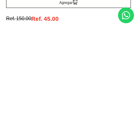
Agregar
Ref.
45.00
Ref.
150.00
Entérate de todo lo nuevo
Acepto la política de tratamiento de datos personales
Suscribirse
Acerca de nosotros
Categorías
Marcas