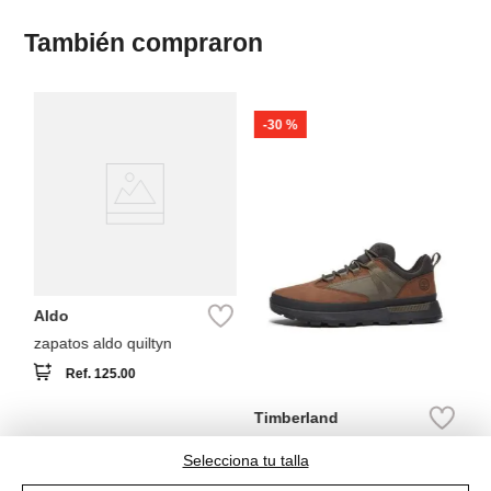
También compraron
-
30 %
A
Za
F
Aldo
zapatos aldo quiltyn
Ref.
125.00
Timberland
Zapato Bajo Eutk Navyn
Selecciona tu talla
Ref.
199.00
Ref.
139.30