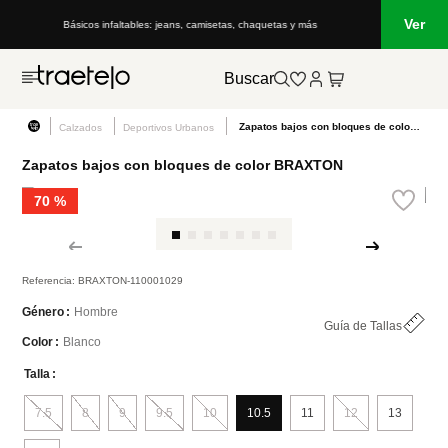
Ver
Básicos infaltables: jeans, camisetas, chaquetas y más
Lo que está de m
Buscar
Zapatos bajos con bloques de color BRAXTON
Calzados
Deportivos Urbanos
Zapatos bajos con bloques de color BRAXTON
70 %
Referencia
:
BRAXTON-110001029
Hombre
Género
Guía de Tallas
Blanco
Color
Talla
7.5
8
9
9.5
10
10.5
11
12
13