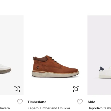
31
10
10.5
11
10
10.5
35
12
13
7
7.5
7
7.5
8
8.5
9
9.5
9.5
Timberland
Aldo
lavera
Zapato Timberland Chukka
Deportivo fash