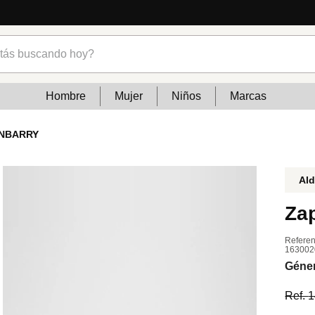
Lo que está de moda en Venezuela: marcas, estilo y tendenci
s buscando hoy?
Hombre
Mujer
Niños
Marcas
ENBARRY
Al
Za
Referen
163002
Géne
Ref.
1