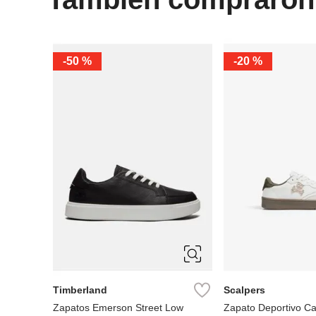
-
50 %
-
20 %
28
29
30
5.5
6
6.5
7
32
33
34
7.5
8
8.5
9
36
37
Timberland
Scalpers
Zapatos Emerson Street Low
Zapato Deportivo Ca