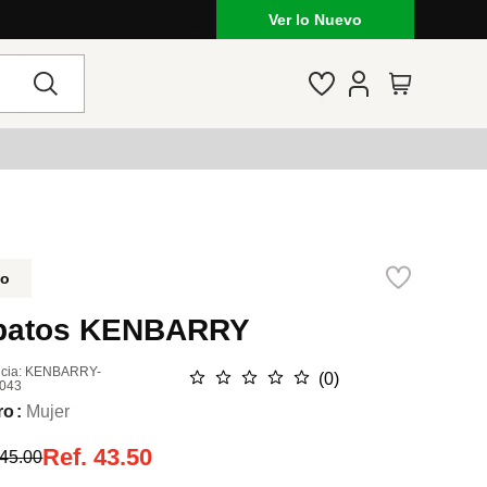
as
Ver lo Nuevo
do
patos KENBARRY
cia
:
KENBARRY-
☆
☆
☆
☆
☆
(
0
)
043
ro
Mujer
Ref.
43.50
45.00