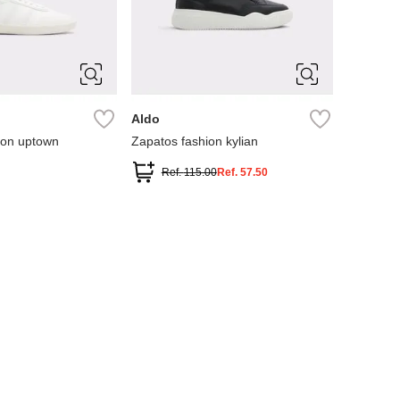
11
10
10.5
11
8
9
12
7
7.5
8
9
9.5
Aldo
ion uptown
Zapatos fashion kylian
Ref.
115.00
Ref.
57.50