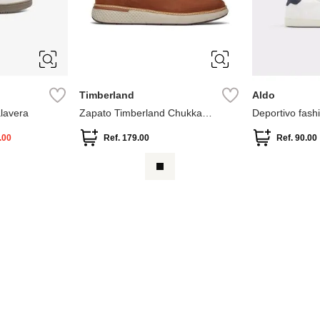
31
10
10.5
11
10
10.5
35
12
13
7
7.5
7
7.5
8
8.5
9
9.5
9.5
Timberland
Aldo
lavera
Zapato Timberland Chukka
Deportivo fash
cruzado
.00
Ref.
179.00
Ref.
90.00