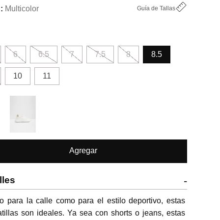
Multicolor
Guía de Tallas
6
6.5
7
7.5
8
8.5
10
11
Agregar
lles
-
o para la calle como para el estilo deportivo, estas 
tillas son ideales. Ya sea con shorts o jeans, estas 