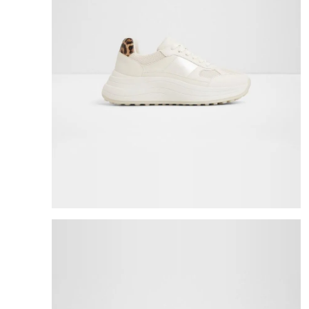
8
.
bolso
9
.
cartera
10
.
bimba lola