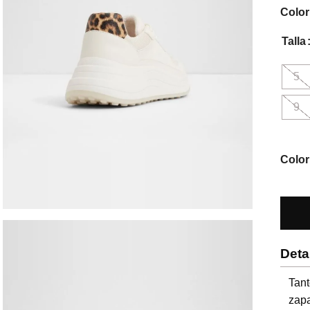
Color
Talla
5
9
Color
Deta
Tant
zapa