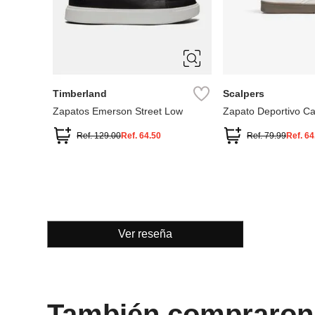
28
29
30
5.5
6
6.5
7
32
33
34
7.5
8
8.5
9
36
37
Timberland
Scalpers
Zapatos Emerson Street Low
Zapato Deportivo Ca
Ref.
129.00
Ref.
64.50
Ref.
79.99
Ref.
64
Ver reseña
También compraron