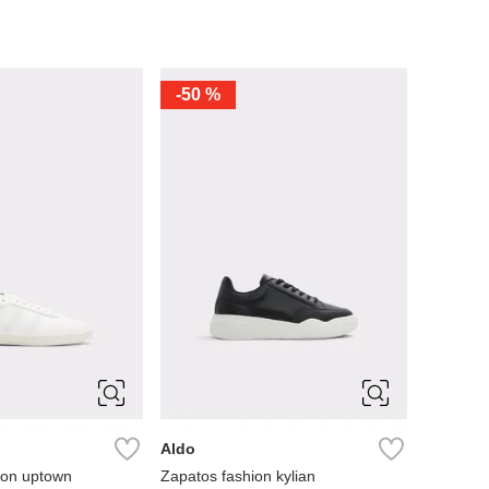
-
50 %
11
10
10.5
11
8
9
12
7
7.5
8
9
9.5
Aldo
ion uptown
Zapatos fashion kylian