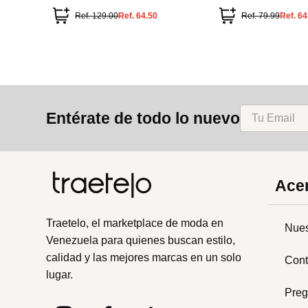
Ref.
129.00
Ref.
64.50
Ref.
79.99
Ref.
64
Entérate de todo lo nuevo
Acer
Traetelo, el marketplace de moda en
Nues
Venezuela para quienes buscan estilo,
calidad y las mejores marcas en un solo
Cont
lugar.
Preg