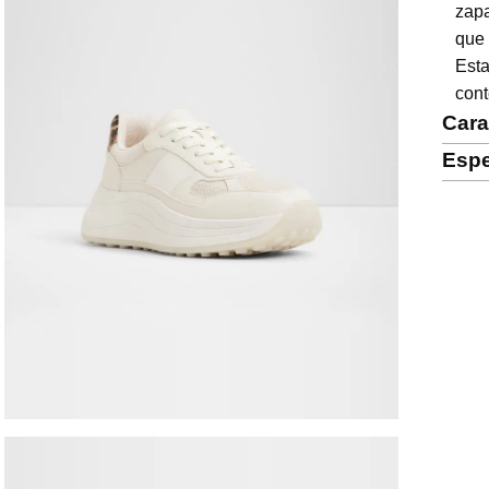
zapa
que 
Est
cont
Cara
Espe