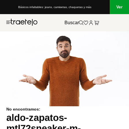
Ver
Básicos infaltables: jeans, camisetas, chaquetas y más
Buscar
No encontramos:
aldo-zapatos-
mtl72sneaker-m-