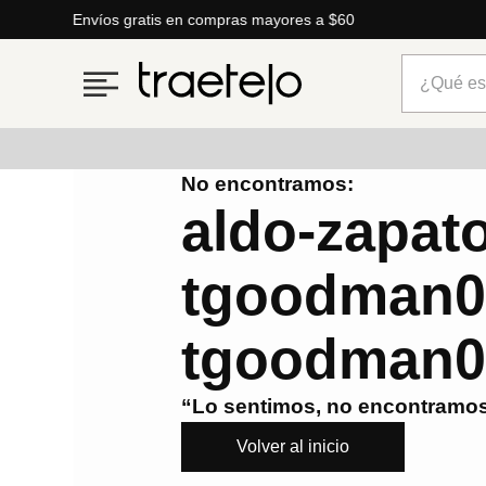
Envíos gratis en compras mayores a $60
¿Qué está
No encontramos:
Términos más buscados
aldo-zapat
1
.
timberland
tgoodman0
2
.
parfois
3
.
carteras
tgoodman0
4
.
aldo
5
.
carteras parfois
“Lo sentimos, no encontramos
6
.
springfield
Volver al inicio
7
.
cartera