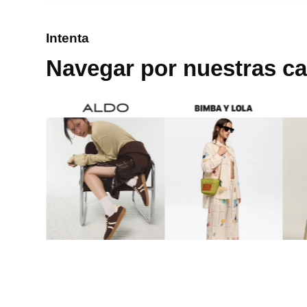
8
.
mng
Intenta
9
.
bolso
Navegar por nuestras ca
10
.
bimba lola