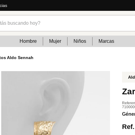
cias
s buscando hoy?
Hombre
Mujer
Niños
Marcas
rtos Aldo Sennah
Al
Zar
Referen
710000
Géne
Ref