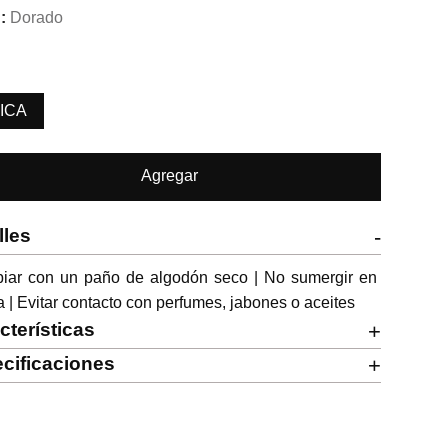
Dorado
ICA
Agregar
lles
-
piar con un paño de algodón seco | No sumergir en 
 | Evitar contacto con perfumes, jabones o aceites
cterísticas
+
cificaciones
+