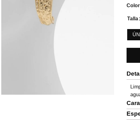
Color
Talla
ÚN
Deta
Lim
agua
Cara
Espe