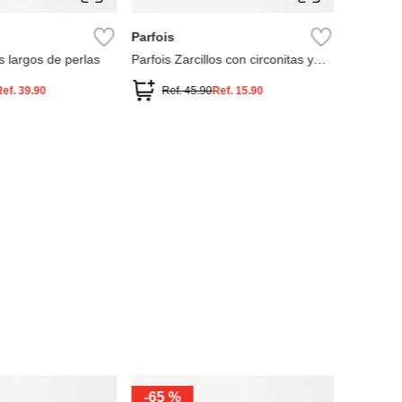
Parfois
os largos de perlas
Parfois Zarcillos con circonitas y
perlas
Ref.
39.90
Ref.
45.90
Ref.
15.90
ÚNIC
-
65 %
Parfois