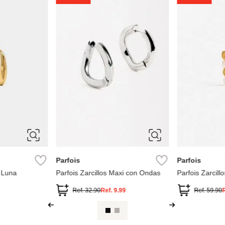
ÚNICA
ÚNICA
Parfois
Parfois
 Luna
Parfois Zarcillos Maxi con Ondas
Parfois Zarcill
Ref.
32.90
Ref.
9.99
Ref.
59.90