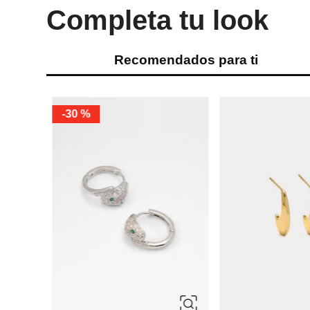
Completa tu look
Recomendados para ti
%
-
30 %
 del Mar
ÚNICA
ÚNICA