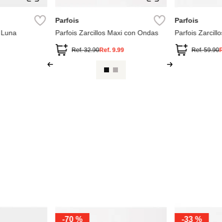
Parfois
Parfois
 Luna
Parfois Zarcillos Maxi con Ondas
Parfois Zarcill
Ref.
32.90
Ref.
9.99
Ref.
59.90
-
70 %
-
33 %