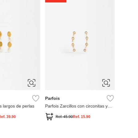
Parfois S
Ref
ÚNICA
Parfois
os largos de perlas
Parfois Zarcillos con circonitas y
perlas
Ref.
39.90
Ref.
45.90
Ref.
15.90