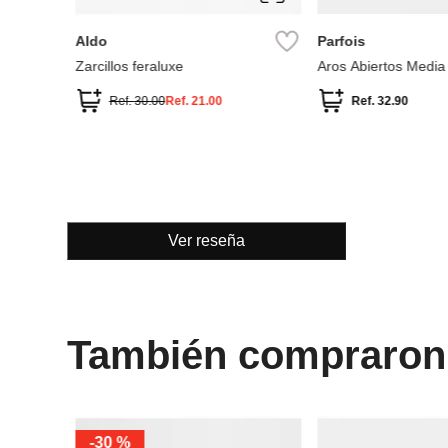
Aldo
Parfois
Zarcillos feraluxe
Aros Abiertos Media
Ref.
30.00
Ref.
21.00
Ref.
32.90
Ver reseña
También compraron
%
-
30 %