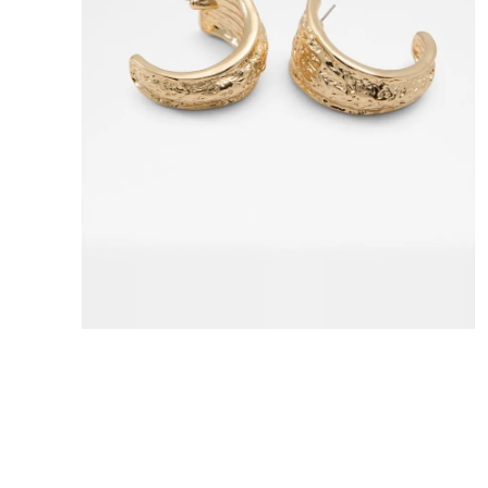
8
.
mng
9
.
bolso
10
.
bimba lola