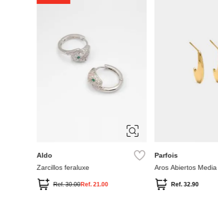
 del Mar
ÚNICA
ÚNICA
Aldo
Parfois
Zarcillos feraluxe
Aros Abiertos Media
Ref.
30.00
Ref.
21.00
Ref.
32.90