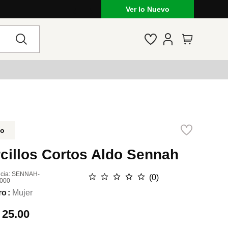
Ver lo Nuevo
do
cillos Cortos Aldo Sennah
cia
:
SENNAH-
☆
☆
☆
☆
☆
(
0
)
000
ro
Mujer
.
25.00