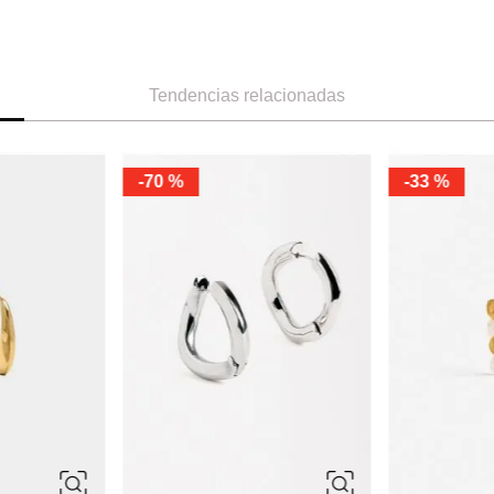
Tendencias relacionadas
-
70 %
-
33 %
ÚNICA
ÚNICA