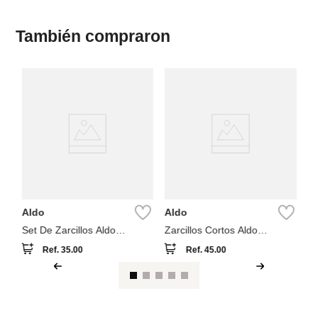
También compraron
B
Pe
Bi
Aldo
Aldo
Set De Zarcillos Aldo
Zarcillos Cortos Aldo
Luvshell
Cleargllo
Ref.
35.00
Ref.
45.00