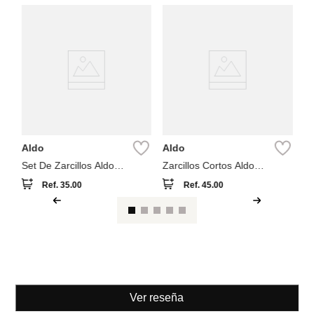
B
Pe
Bi
Aldo
Aldo
Set De Zarcillos Aldo
Zarcillos Cortos Aldo
Luvshell
Cleargllo
Ref.
35.00
Ref.
45.00
Ver reseña