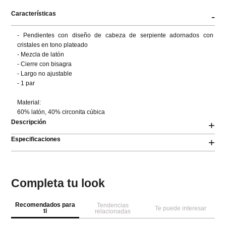
Características
-
- Pendientes con diseño de cabeza de serpiente adornados con 
cristales en tono plateado

- Mezcla de latón

- Cierre con bisagra

- Largo no ajustable

- 1 par

Material:

60% latón, 40% circonita cúbica
Descripción
+
Especificaciones
+
Completa tu look
Recomendados para
Tendencias
Te puede interesar
ti
relacionadas