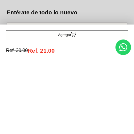
Entérate de todo lo nuevo
Agregar
Acepto la política de tratamiento de datos personales
Suscribirse
Ref.
21.00
Ref.
30.00
Acerca de nosotros
Categorías
Marcas
Traetelo, el marketplace de moda en Venezuela para quienes buscan
estilo, calidad y las mejores marcas en un solo lugar.