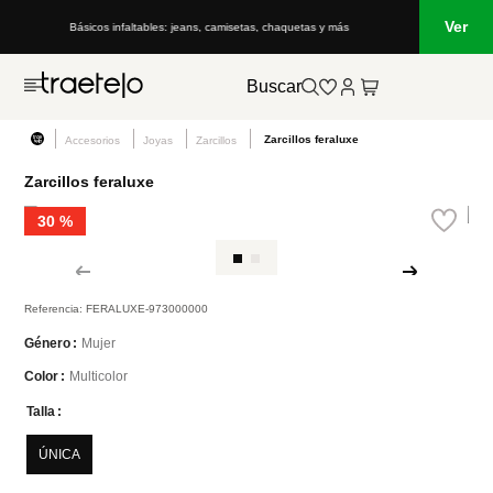
Ver
Básicos infaltables: jeans, camisetas, chaquetas y más
Buscar
Zarcillos feraluxe
Accesorios
Joyas
Zarcillos
Zarcillos feraluxe
30 %
Referencia
:
FERALUXE-973000000
Mujer
Género
Multicolor
Color
Talla
ÚNICA