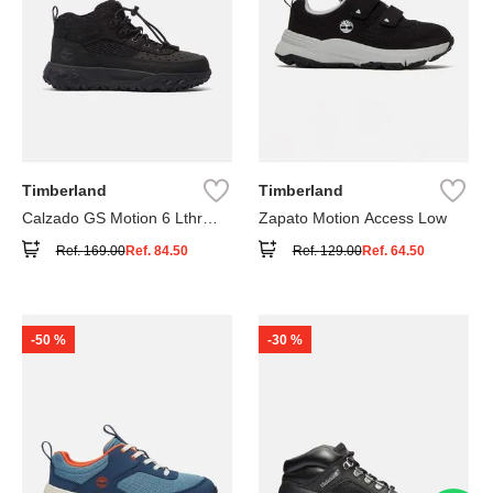
Timberland
Timberland
Calzado GS Motion 6 Lthr
Zapato Motion Access Low
Super
Ref.
169.00
Ref.
84.50
Ref.
129.00
Ref.
64.50
-
50 %
-
30 %