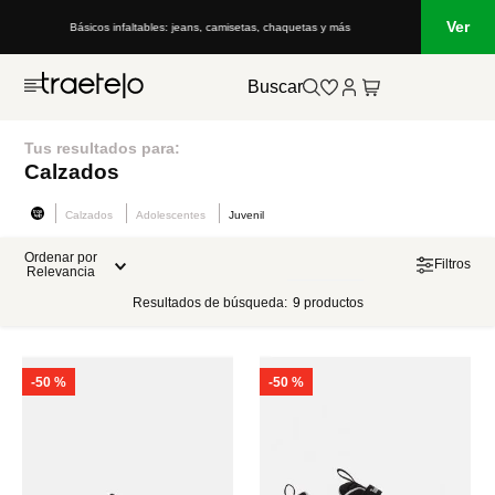
Ver
Básicos infaltables: jeans, camisetas, chaquetas y más
Buscar
Tus resultados para:
Calzados
Calzados
Adolescentes
Juvenil
Ordenar por
Filtros
Relevancia
Resultados de búsqueda:
9
productos
-
50 %
-
50 %