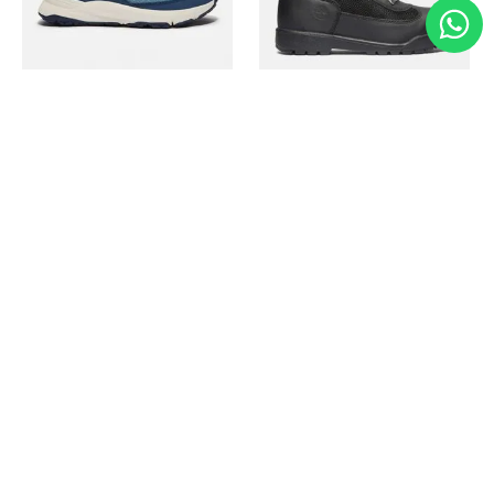
Timberland
Timberland
Zapato Motion Access
Bota Field Big Kids
Ref.
139.00
Ref.
69.50
Ref.
149.00
Ref.
104.30