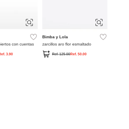
ÚNICA
ÚNIC
Bimba y Lola
Aldo
biertos con cuentas
zarcillos aro flor esmaltado
Charm do
Ref.
3.90
Ref.
125.00
Ref.
50.00
Ref.