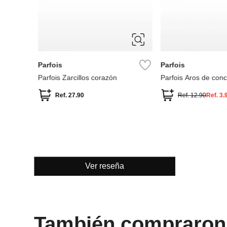
ÚNICA
ÚNICA
Parfois
Parfois
on
Parfois Zarcillos corazón
Parfois Aros de con
Ref.
27.90
Ref.
12.90
Ref.
3.
Ver reseña
También compraron