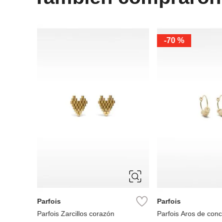
-
70 %
ÚNICA
ÚNICA
Parfois
Parfois
on
Parfois Zarcillos corazón
Parfois Aros de con