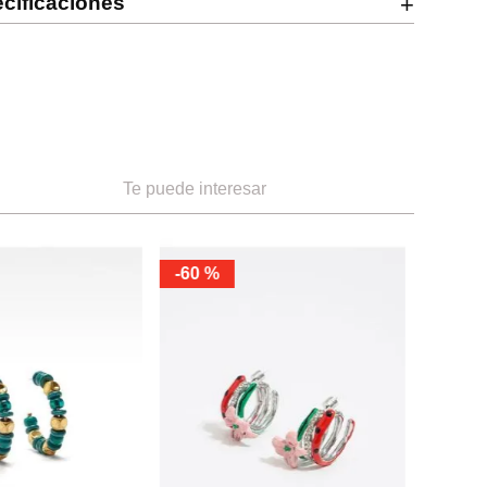
cificaciones
+
Te puede interesar
-
60 %
-
70 %