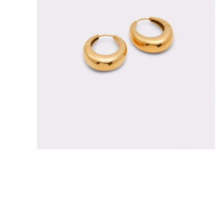
8
.
bolso
9
.
cartera
10
.
bimba lola