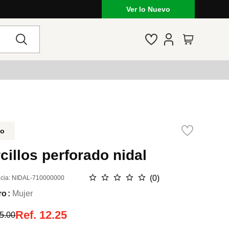
Ver lo Nuevo
do
cillos perforado nidal
☆
☆
☆
☆
☆
(
0
)
cia
:
NIDAL-710000000
ro
Mujer
Ref.
12.25
5.00