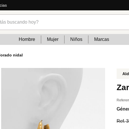
temporada: jeans, vestidos, calzados y mucho más
s buscando hoy?
Hombre
Mujer
Niños
Marcas
forado nidal
Al
Zar
Referen
Géne
Ref.
3