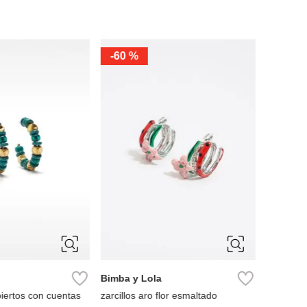
-
60 %
-
70 %
ÚNICA
ÚNIC
Bimba y Lola
Aldo
biertos con cuentas
zarcillos aro flor esmaltado
Charm do