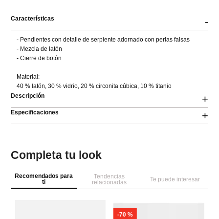
Características
-
- Pendientes con detalle de serpiente adornado con perlas falsas

- Mezcla de latón

- Cierre de botón

Material:

40 % latón, 30 % vidrio, 20 % circonita cúbica, 10 % titanio
Descripción
+
Especificaciones
+
Completa tu look
Recomendados para
Tendencias
Te puede interesar
ti
relacionadas
-
70 %
Pa