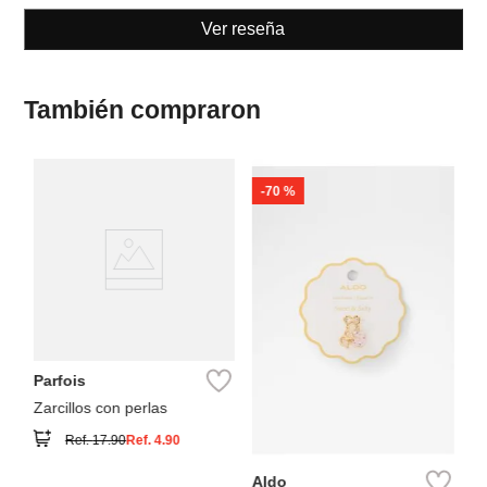
Ver reseña
También compraron
-
70 %
Pa
Pa
Ci
Parfois
Zarcillos con perlas
Ref.
17.90
Ref.
4.90
Aldo