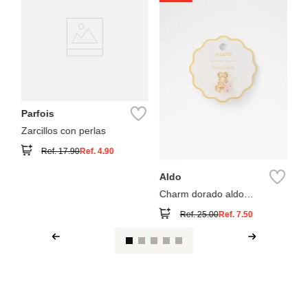
Pa
Ci
Parfois
Zarcillos con perlas
Ref.
17.90
Ref.
4.90
Aldo
Charm dorado aldo
sweetnsalty
Ref.
25.00
Ref.
7.50