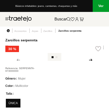
Ver
Básicos infaltables: jeans, camisetas, chaquetas y más
Lo que está
Buscar
Zarcillos serpennta
Accesorios
Joyas
Zarcillos
Zarcillos serpennta
30 %
Referencia
:
SERPENNTA-
973000000
Mujer
Género
Multicolor
Color
Talla
ÚNICA