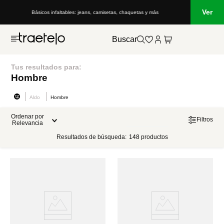
Ver
Básicos infaltables: jeans, camisetas, chaquetas y más
Buscar
Tus resultados para:
Hombre
Aldo
Hombre
Ordenar por
Filtros
Relevancia
Resultados de búsqueda:
148
productos