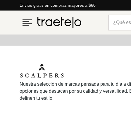
Envíos gratis en compras mayores a $60
¿Qué está
Términos más buscados
1
.
timberland
2
.
parfois
Nuestra selección de marcas pensada para tu día a dí
3
.
carteras
opciones que destacan por su calidad y versatilidad. 
4
.
aldo
definen tu estilo.
5
.
carteras parfois
6
.
springfield
7
.
cartera