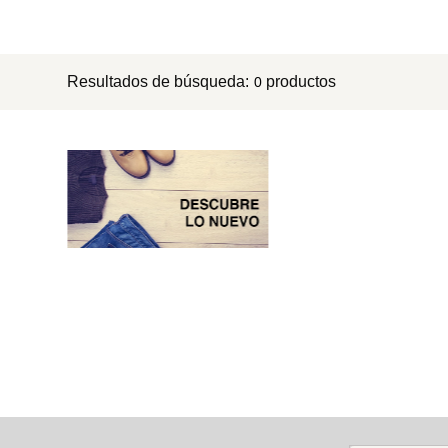
8
.
mng
9
.
bolso
Resultados de búsqueda:
productos
0
10
.
bimba lola