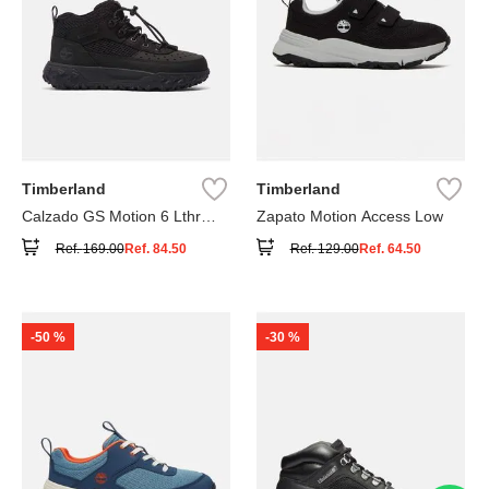
Timberland
Timberland
Calzado GS Motion 6 Lthr
Zapato Motion Access Low
Super
Ref.
169.00
Ref.
84.50
Ref.
129.00
Ref.
64.50
-
50 %
-
30 %