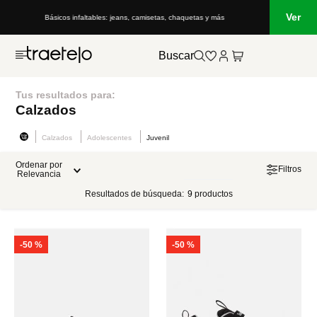
Ver
Básicos infaltables: jeans, camisetas, chaquetas y más
Buscar
Tus resultados para:
Calzados
Calzados
Adolescentes
Juvenil
Ordenar por
Filtros
Relevancia
Resultados de búsqueda:
9
productos
-
50 %
-
50 %