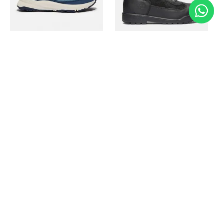
Timberland
Timberland
Zapato Motion Access
Bota Field Big Kids
Ref.
139.00
Ref.
69.50
Ref.
149.00
Ref.
104.30