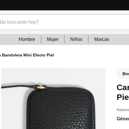
s buscando hoy?
Hombre
Mujer
Niños
Marcas
a Bandolera Mini Efecto Piel
Bim
Car
Pie
Referen
Géne