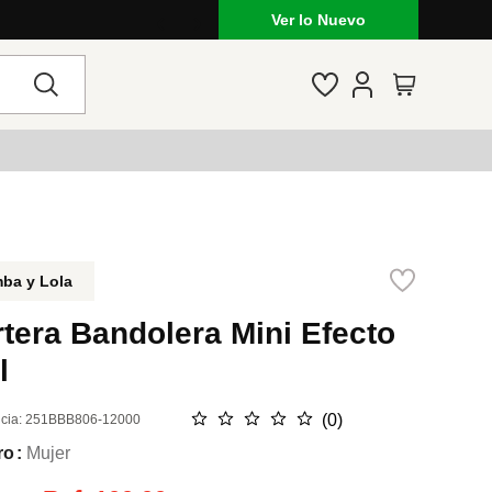
Ver lo Nuevo
ba y Lola
tera Bandolera Mini Efecto
l
☆
☆
☆
☆
☆
(
0
)
cia
:
251BBB806-12000
ro
Mujer