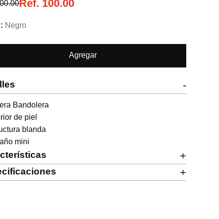
Ref.
100.00
00.00
Negro
Agregar
lles
-
era Bandolera

rior de piel

uctura blanda

año mini
cterísticas
+
cificaciones
+