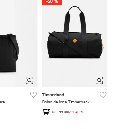
-
50 %
Bimba y
Neceser 
print
Ref.
Timberland
era
Bolso de lona Timberpack
Ref.
99.00
Ref.
49.50