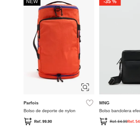
%
NEW
-
35 %
Parfois
MNG
Bolso de deporte de nylon
Bolso bandolera efec
abatanada
Ref.
99.90
Ref.
84.99
Ref.
54