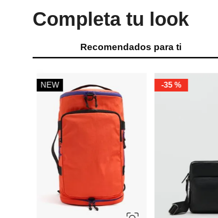
Completa tu look
Recomendados para ti
%
NEW
-
35 %