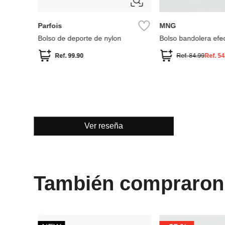
Parfois
MNG
Bolso de deporte de nylon
Bolso bandolera efec
abatanada
Ref.
99.90
Ref.
84.99
Ref.
54
Ver reseña
También compraron