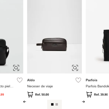
Aldo
Parfois
to piel
Neceser de viaje
Parfois Bandol
.99
Ref.
50.00
Ref.
39.90