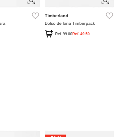
Timberland
era
Bolso de lona Timberpack
Ref.
99.00
Ref.
49.50