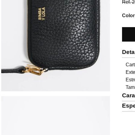
Ref.
2
Color
Deta
Cart
Exte
Estr
Tam
Cara
Espe