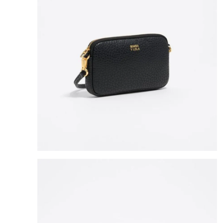
8
.
mng
9
.
bolso
10
.
bimba lola