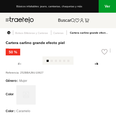
Ver
Básicos infaltables: jeans, camisetas, chaquetas y más
Buscar
Cartera carlino grande efecto piel
Bolsos Billeteras y Carteras
Carteras
Cartera carlino grande efecto piel
50 %
Referencia
:
252BBAJ9U-10627
Mujer
Género
Color
Caramelo
Color