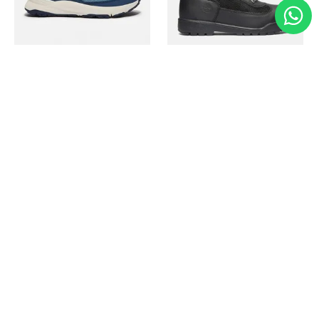
Timberland
Timberland
Zapato Motion Access
Bota Field Big Kids
Ref.
139.00
Ref.
69.50
Ref.
149.00
Ref.
104.30