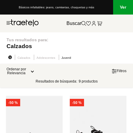
Ver
Básicos infaltables: jeans, camisetas, chaquetas y más
Buscar
Tus resultados para:
Calzados
Calzados
Adolescentes
Juvenil
Ordenar por
Filtros
Relevancia
Resultados de búsqueda:
9
productos
-
50 %
-
50 %