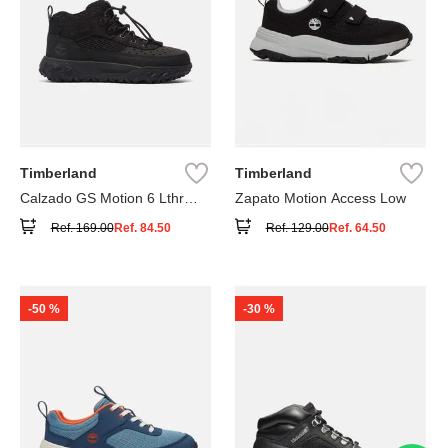
Timberland
Timberland
Calzado GS Motion 6 Lthr
Zapato Motion Access Low
Super
Ref.
169.00
Ref.
84.50
Ref.
129.00
Ref.
64.50
-
50 %
-
30 %