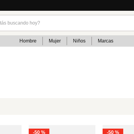
s buscando hoy?
Hombre
Mujer
Niños
Marcas
-
50 %
-
50 %