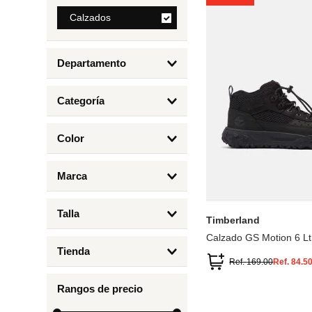
8
.
Calzados
mng
9
.
bolso
Departamento
10
.
bimba lola
Calzados
Categoría
Botas y Botines
Color
Deportivos Urbanos
Amarillo
5
6.5
7
6
Marca
Arena
4.5
4
Timberland
Azul
Talla
Timberland
Negro
Calzado GS Motion 6 Lt
1
Tienda
1.5
Ref.
169.00
Ref.
84.5
Timberland
12.5
Rangos de precio
13