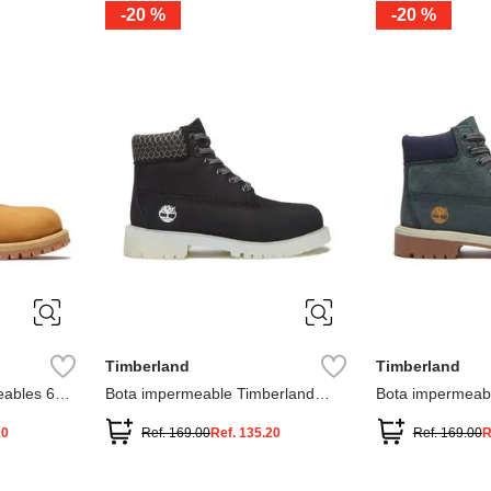
-
20 %
-
20 %
3
2
1
13
1
12.5
2.5
1.5
13.5
2
13
2
12.5
13.5
Timberland
Timberland
ables 6
Bota impermeable Timberland
Bota impermeab
Premium
Premium
20
Ref.
169.00
Ref.
135.20
Ref.
169.00
R