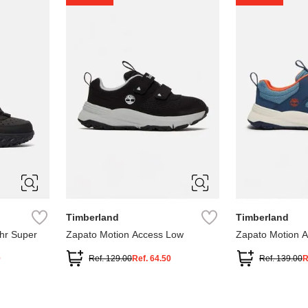
1
1.5
2
2.5
7
Timberland
Timberland
hr Super
Zapato Motion Access Low
Zapato Motion 
0
Ref.
129.00
Ref.
64.50
Ref.
139.00
R