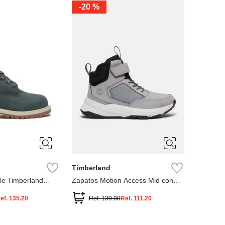
-
20 %
3
12.5
3
2
.5
1.5
1
13
2.5
1.5
13.5
Timberland
le Timberland
Zapatos Motion Access Mid con
cierre de velcro
ef.
135.20
Ref.
139.00
Ref.
111.20