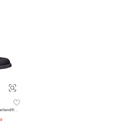
erland®
20