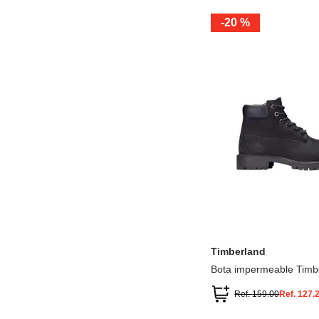
-
20 %
12.5
13.5
1.5
2.5
13
1
2
3
Timberland
Bota impermeable Timb
Premium
Ref.
159.00
Ref.
127.