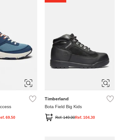
4
5
Timberland
Access
Bota Field Big Kids
ef.
69.50
Ref.
149.00
Ref.
104.30