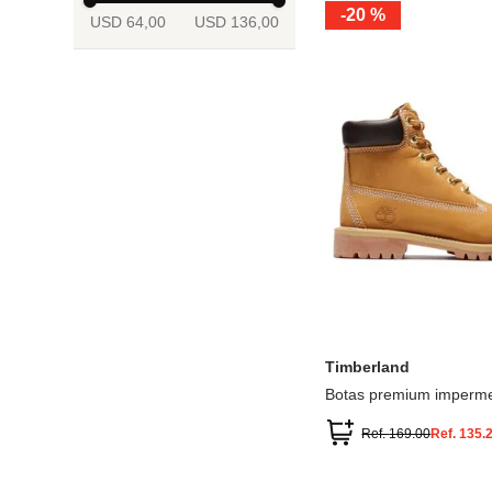
-
20 %
USD 64,00
USD 136,00
13.5
2
2.5
3
3.5
4
Mostrar 6 más
3.5
4
4.5
5
5.5
6
Timberland
Botas premium imperme
inch
Ref.
169.00
Ref.
135.