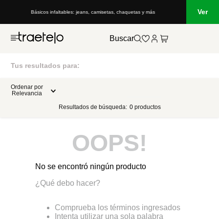
Ver
Básicos infaltables: jeans, camisetas, chaquetas y más
Buscar
Tus resultados para:
Ordenar por
Relevancia
Resultados de búsqueda:
0
productos
OOPS!
No se encontró ningún producto
¿Qué debo hacer?
Comprueba los términos ingresados
Intenta utilizar una sola palabra