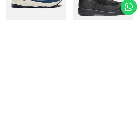
Timberland
Timberland
Zapato Motion Access
Bota Field Big Kids
Ref.
139.00
Ref.
69.50
Ref.
149.00
Ref.
104.30