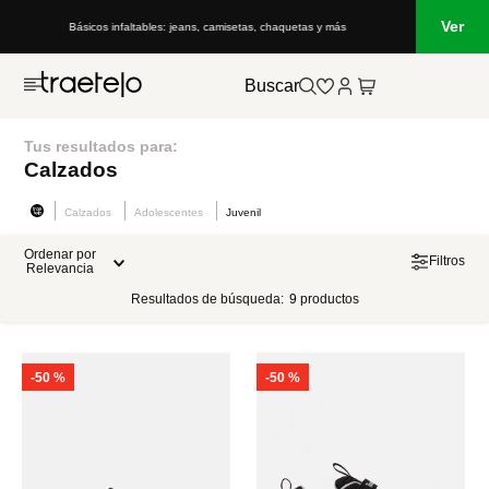
Ver
Básicos infaltables: jeans, camisetas, chaquetas y más
Buscar
Tus resultados para:
Calzados
Calzados
Adolescentes
Juvenil
Ordenar por
Filtros
Relevancia
Resultados de búsqueda:
9
productos
-
50 %
-
50 %