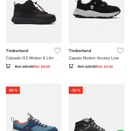
Timberland
Timberland
Calzado GS Motion 6 Lthr
Zapato Motion Access Low
Super
Ref.
169.00
Ref.
84.50
Ref.
129.00
Ref.
64.50
-
50 %
-
30 %