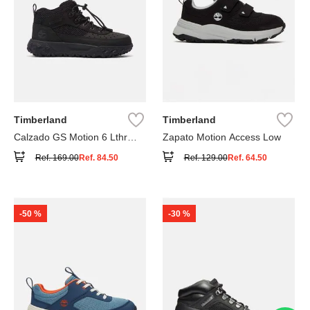
Timberland
Timberland
Calzado GS Motion 6 Lthr
Zapato Motion Access Low
Super
Ref.
169.00
Ref.
84.50
Ref.
129.00
Ref.
64.50
-
50 %
-
30 %