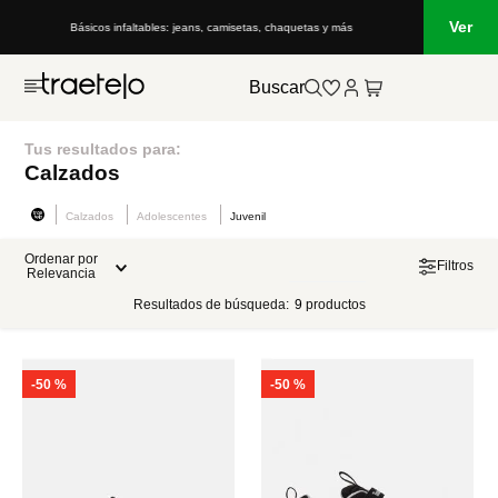
Ver
Básicos infaltables: jeans, camisetas, chaquetas y más
Buscar
Tus resultados para:
Calzados
Calzados
Adolescentes
Juvenil
Ordenar por
Filtros
Relevancia
Resultados de búsqueda:
9
productos
-
50 %
-
50 %