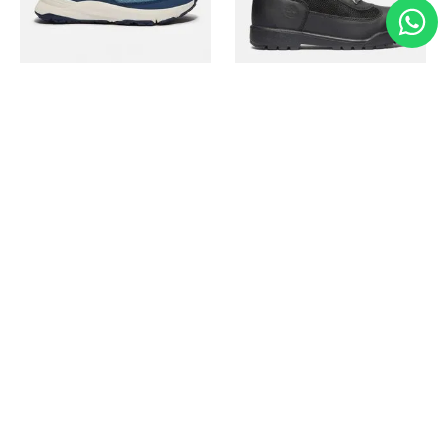
Timberland
Timberland
Zapato Motion Access
Bota Field Big Kids
Ref.
139.00
Ref.
69.50
Ref.
149.00
Ref.
104.30