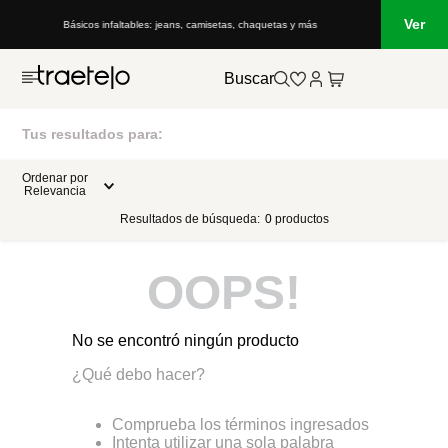
Ver
Básicos infaltables: jeans, camisetas, chaquetas y más
Buscar
Tus resultados para:
Ordenar por
Relevancia
Resultados de búsqueda:
0
productos
OOPS!
No se encontró ningún producto
¿Qué debo hacer?
Comprueba los términos ingresados
Intenta utilizar una sola palabra