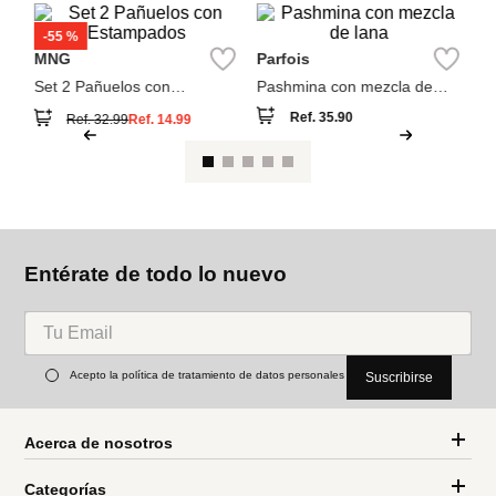
También compraron
M
Pa
MNG
Parfois
Set 2 Pañuelos con
Pashmina con mezcla de
Estampados
lana
Ref.
35.90
Ref.
32.99
Ref.
14.99