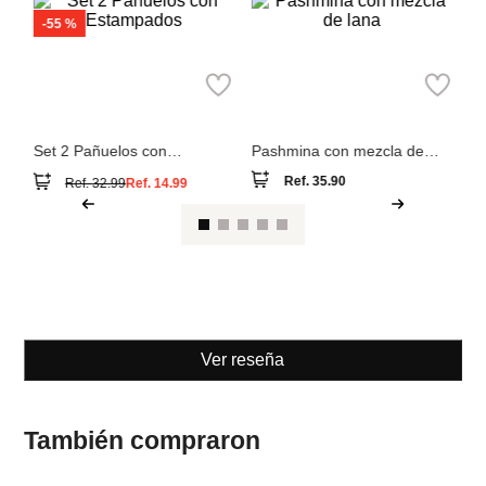
M
Pa
MNG
Parfois
Set 2 Pañuelos con
Pashmina con mezcla de
Estampados
lana
Ref.
35.90
Ref.
32.99
Ref.
14.99
Ver reseña