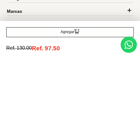
Entérate de todo lo nuevo
Agregar
Acepto la política de tratamiento de datos personales
Suscribirse
Ref.
97.50
Ref.
130.00
Acerca de nosotros
Categorías
Marcas
Traetelo, el marketplace de moda en Venezuela para quienes buscan
estilo, calidad y las mejores marcas en un solo lugar.