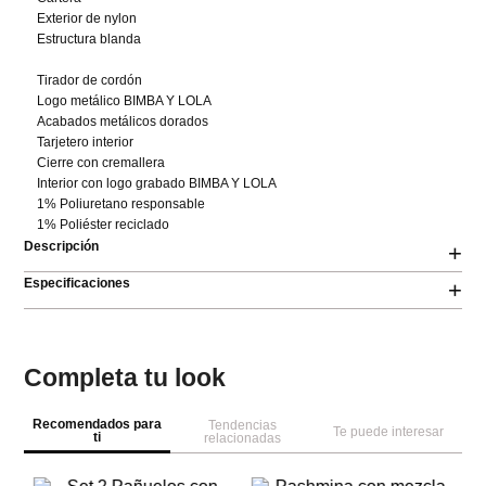
Exterior de nylon

Estructura blanda

Tirador de cordón

Logo metálico BIMBA Y LOLA

Acabados metálicos dorados

Tarjetero interior 

Cierre con cremallera

Interior con logo grabado BIMBA Y LOLA

1% Poliuretano responsable

1% Poliéster reciclado
Descripción
+
Especificaciones
+
Completa tu look
Recomendados para
Tendencias
Te puede interesar
ti
relacionadas