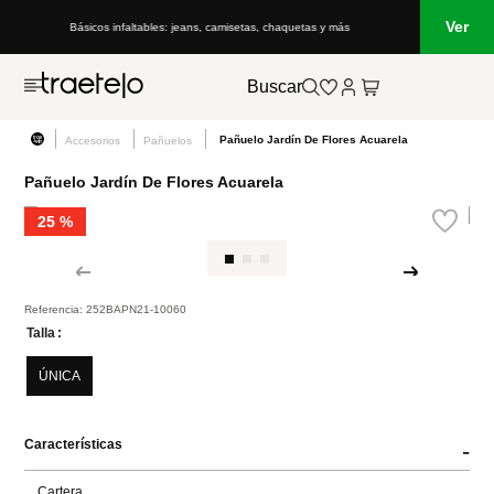
Ver
Básicos infaltables: jeans, camisetas, chaquetas y más
Buscar
Pañuelo Jardín De Flores Acuarela
Accesorios
Pañuelos
Pañuelo Jardín De Flores Acuarela
25 %
Referencia
:
252BAPN21-10060
Talla
ÚNICA
Características
-
Cartera
