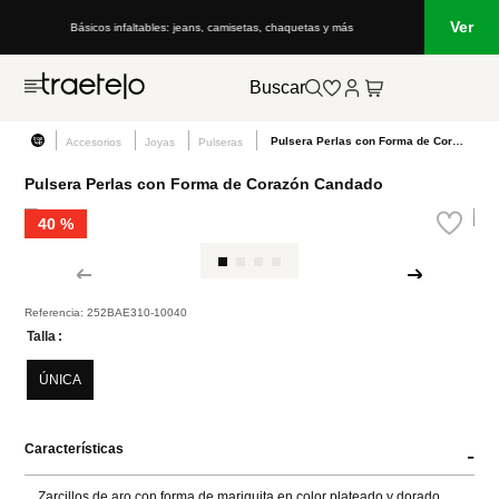
Ver
Básicos infaltables: jeans, camisetas, chaquetas y más
Buscar
Pulsera Perlas con Forma de Corazón Candado
Accesorios
Joyas
Pulseras
Pulsera Perlas con Forma de Corazón Candado
40 %
Referencia
:
252BAE310-10040
Talla
ÚNICA
Características
-
Zarcillos de aro con forma de mariquita en color plateado y dorado.