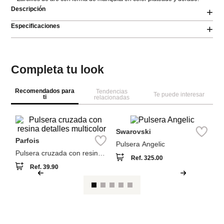
Descripción
+
Especificaciones
+
Completa tu look
Recomendados para
Tendencias
Te puede interesar
ti
relacionadas
NEW
S
Br
Parfois
Swarovski