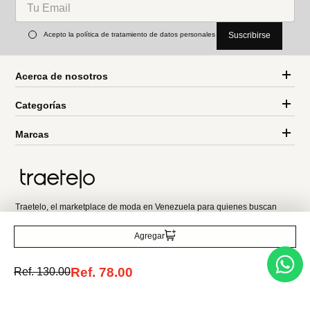
Parfois
Swarovski
Pulsera cruzada con resina
Pulsera Angelic
detalles multicolor
Ref.
39.90
Ref.
325.00
Entérate de todo lo nuevo
Agregar
Acepto la política de tratamiento de datos personales
Suscribirse
Ref.
78.00
Ref.
130.00
Acerca de nosotros