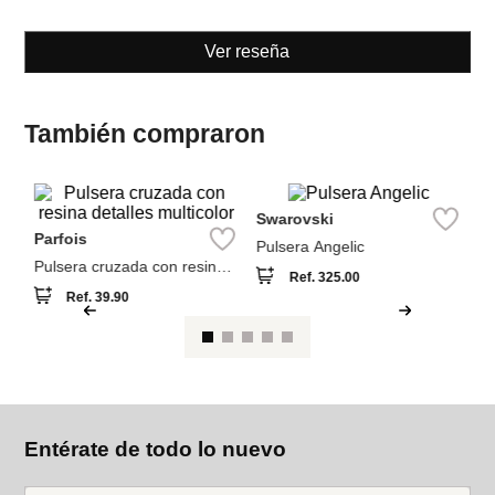
Pulsera cruzada con resina
Pulsera Angelic
detalles multicolor
Ref.
39.90
Ref.
325.00
Ver reseña
También compraron
NEW
S
Br