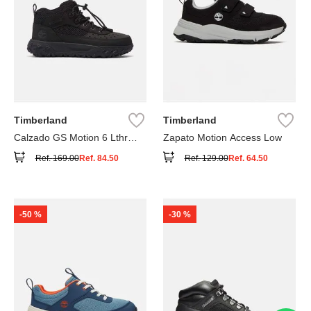
Timberland
Timberland
Calzado GS Motion 6 Lthr
Zapato Motion Access Low
Super
Ref.
169.00
Ref.
84.50
Ref.
129.00
Ref.
64.50
-
50 %
-
30 %