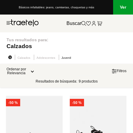
Ver
Básicos infaltables: jeans, camisetas, chaquetas y más
Buscar
Tus resultados para:
Calzados
Calzados
Adolescentes
Juvenil
Ordenar por
Filtros
Relevancia
Resultados de búsqueda:
9
productos
-
50 %
-
50 %