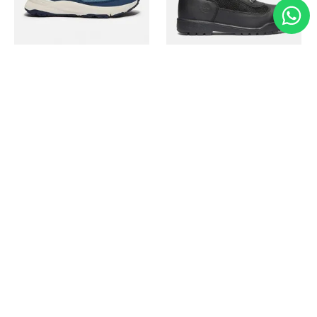
Timberland
Timberland
Zapato Motion Access
Bota Field Big Kids
Ref.
139.00
Ref.
69.50
Ref.
149.00
Ref.
104.30