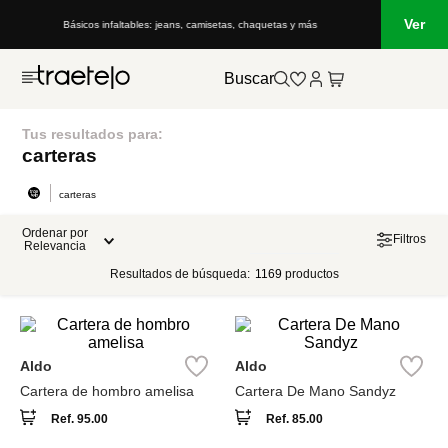
Ver
Básicos infaltables: jeans, camisetas, chaquetas y más
Buscar
Tus resultados para:
carteras
carteras
Ordenar por
Filtros
Relevancia
Resultados de búsqueda:
1169
productos
Aldo
Aldo
Cartera de hombro amelisa
Cartera De Mano Sandyz
Ref.
95.00
Ref.
85.00