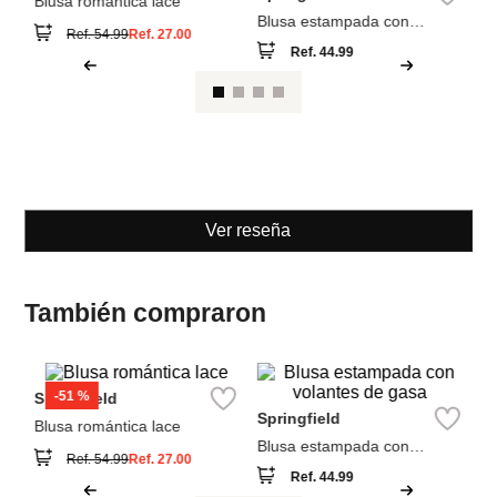
To
Springfield
Springfield
Blusa romántica lace
Blusa estampada con
volantes de gasa
Ref.
44.99
Ref.
54.99
Ref.
27.00
Ver reseña
También compraron