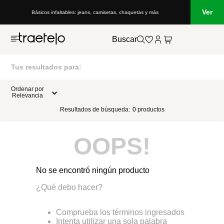
Ver
Básicos infaltables: jeans, camisetas, chaquetas y más
Buscar
Tus resultados para:
Ordenar por
Relevancia
Resultados de búsqueda:
0
productos
OOPS!
No se encontró ningún producto
¿Qué debo hacer?
Comprueba los términos ingresados
Intenta utilizar una sola palabra