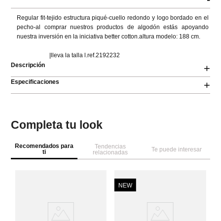
Regular fit-tejido estructura piqué-cuello redondo y logo bordado en el 
pecho-al comprar nuestros productos de algodón estás apoyando 
nuestra inversión en la iniciativa better cotton.altura modelo: 188 cm.

                      |lleva la talla l.ref.2192232
Descripción
+
Especificaciones
+
Completa tu look
Recomendados para
Tendencias
Te puede interesar
ti
relacionadas
NEW
M
ga
Ca