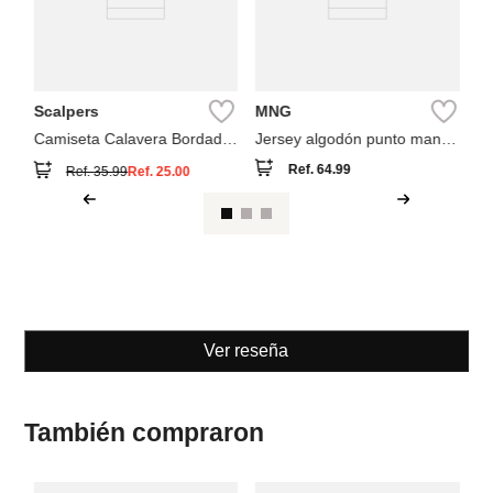
Scalpers
MNG
Camiseta Calavera Bordada
Jersey algodón punto manga
Tono
corta
Ref.
64.99
Ref.
35.99
Ref.
25.00
Ver reseña
También compraron