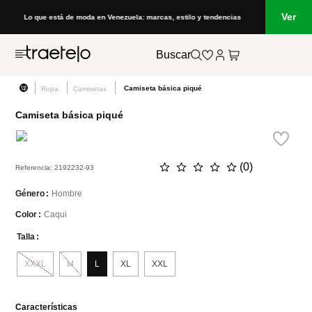
Ver
Lo que está de moda en Venezuela: marcas, estilo y tendencias
Buscar
Camiseta básica piqué
Ropa
Camisetas
Camiseta básica piqué
☆
☆
☆
☆
☆
(
0
)
Referencia
:
2192232-93
Hombre
Género
Caqui
Color
Talla
XXXL
M
L
XL
XXL
Características
-