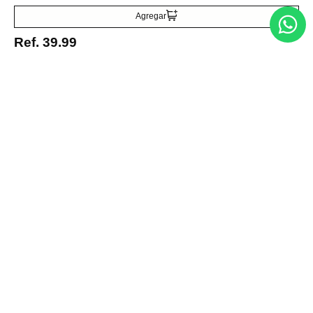
Agregar
Acepto la política de tratamiento de datos personales
Suscribirse
Ref.
39.99
Acerca de nosotros
Categorías
Marcas
Traetelo, el marketplace de moda en Venezuela para quienes buscan
estilo, calidad y las mejores marcas en un solo lugar.
Medios de pago