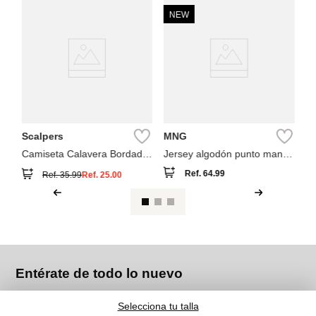
NEW
M
ga
Ca
Scalpers
MNG
Camiseta Calavera Bordada
Jersey algodón punto manga
Tono
corta
Ref.
64.99
Ref.
35.99
Ref.
25.00
Entérate de todo lo nuevo
Selecciona tu talla