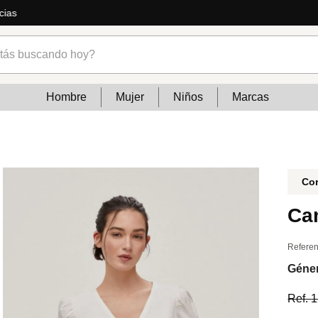
ás
s buscando hoy?
Hombre
Mujer
Niños
Marcas
Cor
Ca
Referen
Géne
Ref.
1