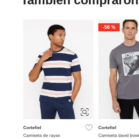
-
56 %
S
M
L
XL
XXXL
S
XXL
L
XL
XXL
Cortefiel
Cortefiel
het
Camiseta de rayas
Camiseta david bow