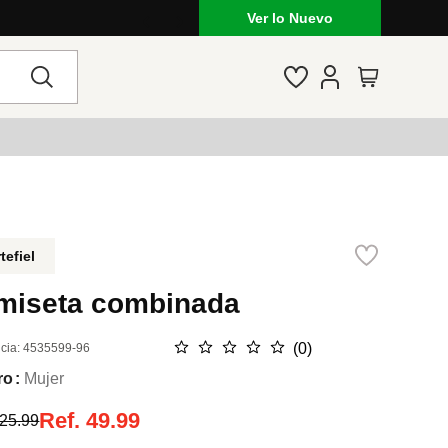
Ver lo Nuevo
tefiel
miseta combinada
☆
☆
☆
☆
☆
(
0
)
cia
:
4535599-96
ro
Mujer
Ref.
49.99
25.99