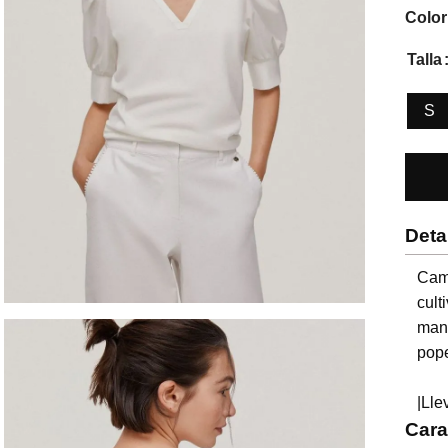
Color
Talla
S
Deta
Cami
cult
man
pope
|Lle
Cara