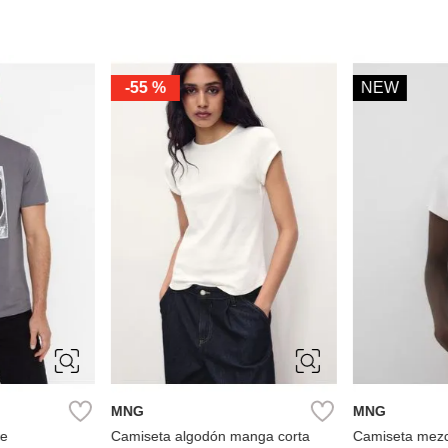
-
55 %
NEW
M
XS
S
M
L
M
MNG
MNG
ie
Camiseta algodón manga corta
Camiseta mezc