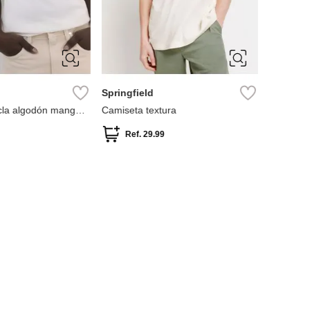
S
M
L
XL
XXL
Springfield
la algodón manga
Camiseta textura
Ref.
29.99