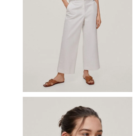
8
.
mng
9
.
bandolera
10
.
bimba lola