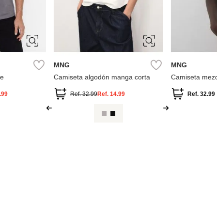
M
XS
S
M
L
M
MNG
MNG
ie
Camiseta algodón manga corta
Camiseta mezc
corta
.99
Ref.
32.99
Ref.
14.99
Ref.
32.99