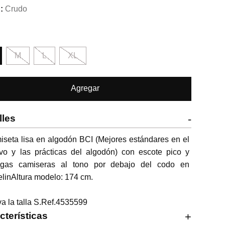
Crudo
M
L
XL
Agregar
lles
-
seta lisa en algodón BCI (Mejores estándares en el 
ivo y las prácticas del algodón) con escote pico y 
gas camiseras al tono por debajo del codo en 
linAltura modelo: 174 cm.

va la talla S.Ref.4535599
cterísticas
+