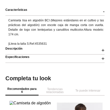
Características
-
Camiseta lisa en algodón BCI (Mejores estándares en el cultivo y las 
prácticas del algodón) con escote caja de manga corta con vuelta. 
Detalle de logo con lentejuelas y canutillos multicolor.Altura modelo: 
174 cm.

|Lleva la talla S.Ref.4535631
Descripción
+
Especificaciones
+
Completa tu look
Recomendados para
Tendencias
Te puede interesar
ti
relacionadas
Parfois
NEW
NEW
Sp