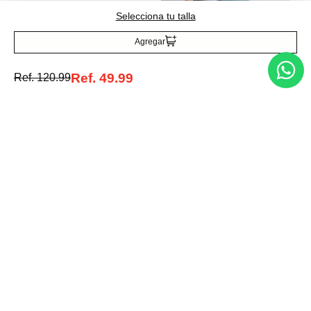
Camiseta con logo
Selecciona tu talla
Ref.
29.99
Agregar
Ref.
49.99
Ref.
120.99
Entérate de todo lo nuevo
Acepto la política de tratamiento de datos personales
Suscribirse
Acerca de nosotros
Categorías
Marcas