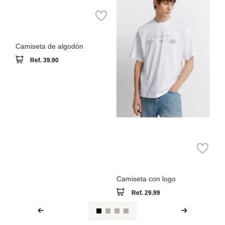
ga
Camiseta de algodón
Ca
bo
Ref.
39.90
Springfield
Camiseta con logo
Ref.
29.99