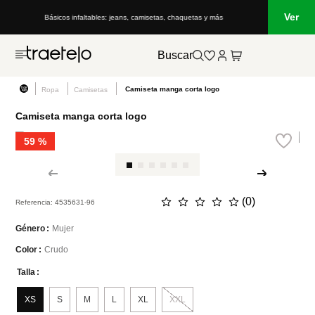
Ver
Básicos infaltables: jeans, camisetas, chaquetas y más
Buscar
Camiseta manga corta logo
Ropa
Camisetas
Camiseta manga corta logo
59 %
☆
☆
☆
☆
☆
(
0
)
Referencia
:
4535631-96
Mujer
Género
Crudo
Color
Talla
XS
S
M
L
XL
XXL