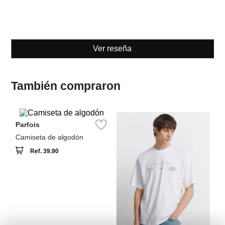
Ver reseña
También compraron
Parfois
NEW
NEW
Sp
ga
Camiseta de algodón
Ca
bo
Ref.
39.90
Springfield