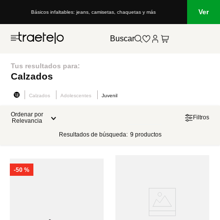
Ver
Básicos infaltables: jeans, camisetas, chaquetas y más
Buscar
Tus resultados para:
Calzados
Calzados
Adolescentes
Juvenil
Ordenar por
Filtros
Relevancia
Resultados de búsqueda:
9
productos
-
50 %