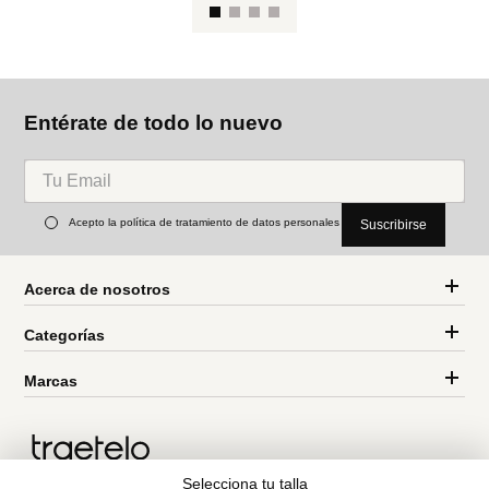
M
Fa
Parfois
MNG
Falda larga con cruce
Falda pantalón lino
Ref.
59.90
Ref.
74.99
Entérate de todo lo nuevo
Selecciona tu talla