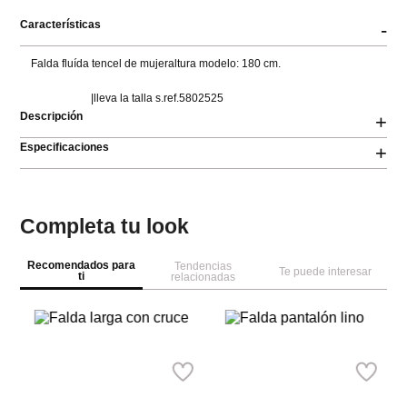
Características
-
Falda fluída tencel de mujeraltura modelo: 180 cm.

                      |lleva la talla s.ref.5802525
Descripción
+
Especificaciones
+
Completa tu look
Recomendados para
Tendencias
Te puede interesar
ti
relacionadas
M
Fa