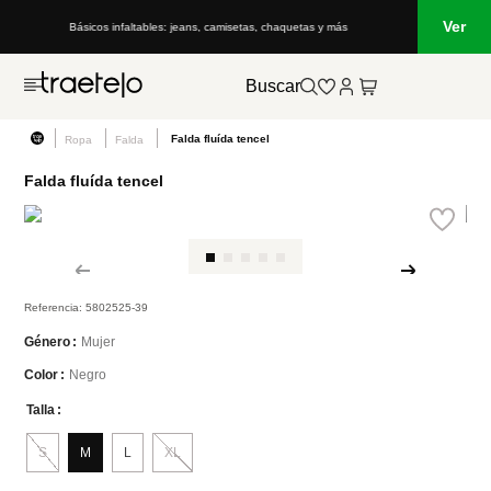
Ver
altables: jeans, camisetas, chaquetas y más
Lo que está de moda en Venezu
Buscar
Falda fluída tencel
Ropa
Falda
Falda fluída tencel
Referencia
:
5802525-39
Mujer
Género
Negro
Color
Talla
S
M
L
XL