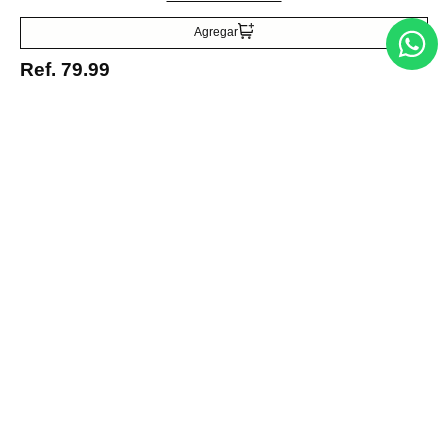
Acepto la política de tratamiento de datos personales
Suscribirse
Agregar
Ref.
79.99
Acerca de nosotros
Categorías
Marcas
Traetelo, el marketplace de moda en Venezuela para quienes buscan
estilo, calidad y las mejores marcas en un solo lugar.
Medios de pago